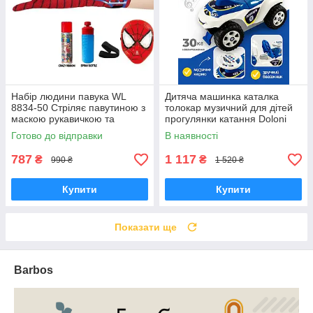
Набір людини павука WL
Дитяча машинка каталка
8834-50 Стріляє павутиною з
толокар музичний для дітей
маскою рукавичкою та
прогулянки катання Doloni
бластером 1 балон з
машина для хлопчика синя
Готово до відправки
В наявності
павутинням
787
1 117
₴
₴
990 ₴
1 520 ₴
Купити
Купити
Показати ще
Barbos