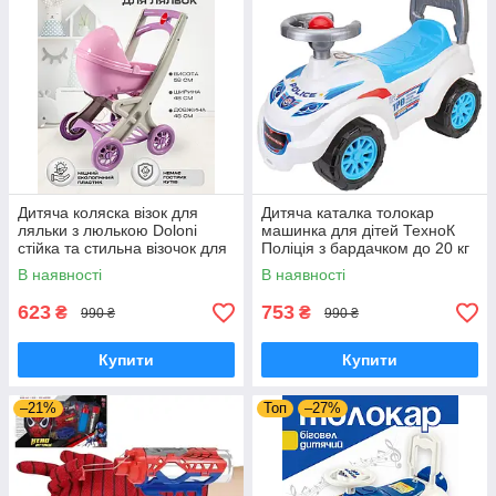
Дитяча коляска візок для
Дитяча каталка толокар
ляльки з люлькою Doloni
машинка для дітей ТехноК
стійка та стильна візочок для
Поліція з бардачком до 20 кг
ляльок і пупса з капюшоном
7426 біла
В наявності
В наявності
623
753
₴
₴
990 ₴
990 ₴
Купити
Купити
–21%
Топ
–27%