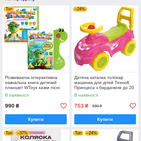
Топ
–24%
Розвиваюча інтерактивна
Дитяча каталка толокар
навчальна книга дитячий
машинка для дітей ТехноК
планшет WToys казки пісні
Принцеса з бардачком до 20
загадки скоромовки сенсорна
кг 0793 рожева
В наявності
В наявності
книжка
990
753
₴
₴
990 ₴
Купити
Купити
Топ
–37%
Топ
–24%