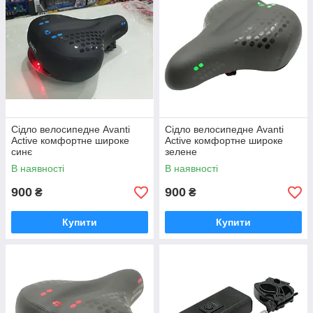
Сідло велосипедне Avanti
Сідло велосипедне Avanti
Active комфортне широке
Active комфортне широке
синє
зелене
В наявності
В наявності
900
900
₴
₴
Купити
Купити