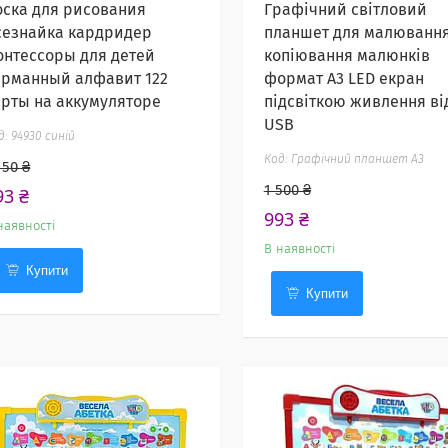
оска для рисования
Графічний світловий
сезнайка кардридер
планшет для малюванн
онтессоры для детей
копіювання малюнків
арманный алфавит 122
формат A3 LED екран
арты на аккумуляторе
підсвіткою живлення ві
USB
94930 синій
Графічний планшет А3
150 ₴
1 500 ₴
93 ₴
993 ₴
наявності
В наявності
Купити
Купити