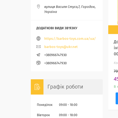
вулиця Василя Стуса,7, Городок,
Україна
https://barbos-toys.com.ua/ua/
Д
barbos-toys@ukr.net
і
0
+380966747930
+380966747930
70
4
Графік роботи
В 
Понеділок
09:00
18:00
Вівторок
09:00
18:00