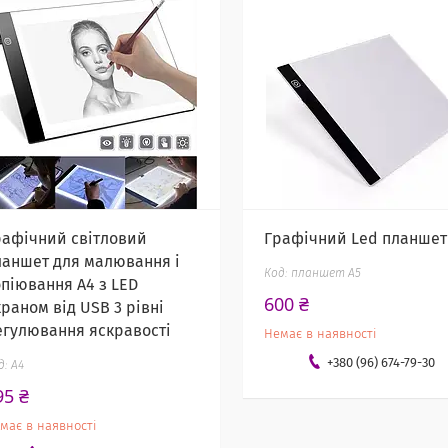
рафічний світловий
Графічний Led планшет
ланшет для малювання і
планшет А5
опіювання A4 з LED
600 ₴
раном від USB 3 рівні
егулювання яскравості
Немає в наявності
+380 (96) 674-79-30
А4
95 ₴
має в наявності