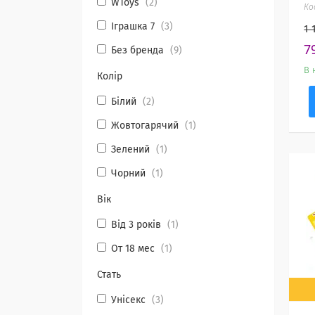
WToys
2
Іграшка 7
3
1 
7
Без бренда
9
В 
Колір
Білий
2
Жовтогарячий
1
Зелений
1
Чорний
1
Вік
Від 3 років
1
От 18 мес
1
Стать
Унісекс
3