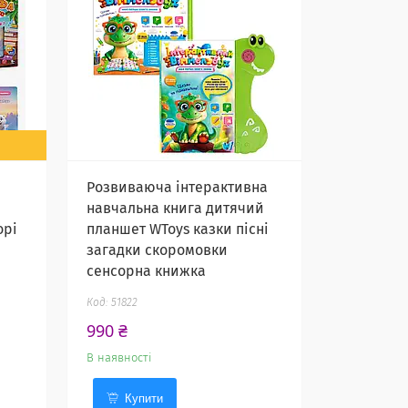
Розвиваюча інтерактивна
навчальна книга дитячий
орі
планшет WToys казки пісні
загадки скоромовки
сенсорна книжка
51822
990 ₴
В наявності
Купити