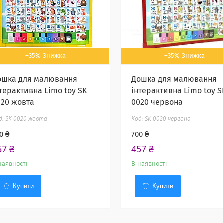
–35%
–35%
ошка для малювання
Дошка для малювання
нтерактивна Limo toy SK
інтерактивна Limo toy S
020 жовта
0020 червона
SK 0020 жовта
SK 0020 червона
0 ₴
700 ₴
57 ₴
457 ₴
наявності
В наявності
Купити
Купити