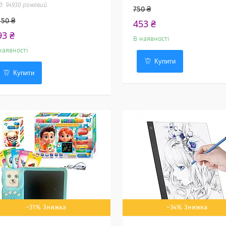
94930 рожевий
750 ₴
150 ₴
453 ₴
93 ₴
В наявності
наявності
Купити
Купити
–31%
–34%