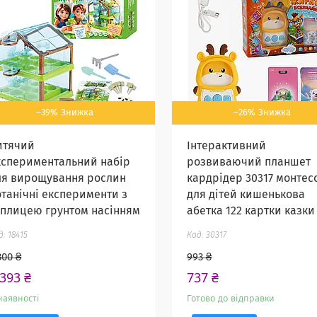
–39%
–26%
итячий
Інтерактивний
кспериментальний набір
розвиваючий планшет
ля вирощування рослин
кардрідер 30317 монтес
отанічні експерименти з
для дітей кишенькова
еплицею грунтом насінням
абетка 122 картки казки
18415
30317
300 ₴
993 ₴
 393 ₴
737 ₴
наявності
Готово до відправки