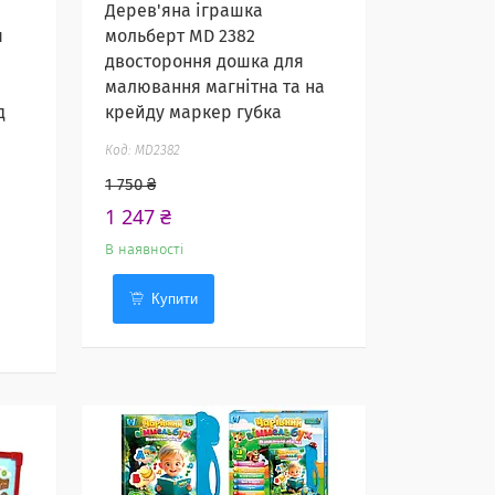
Дерев'яна іграшка
я
мольберт MD 2382
двостороння дошка для
малювання магнітна та на
д
крейду маркер губка
MD2382
1 750 ₴
1 247 ₴
В наявності
Купити