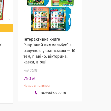
Інтерактивна книга
K
“Чарівний виммельбух” з
озвучкою українською — 10
тем, піаніно, вікторина,
казки, вірші
35818
750 ₴
Немає в наявності
+380 (96) 674-79-30