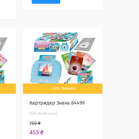
–40%
Картридер Знань 84499
84499 синій
750 ₴
453 ₴