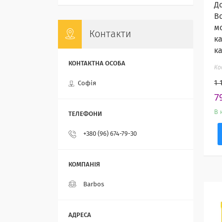
Д
В
м
Контакти
к
к
1 
Софія
7
В 
+380 (96) 674-79-30
Barbos