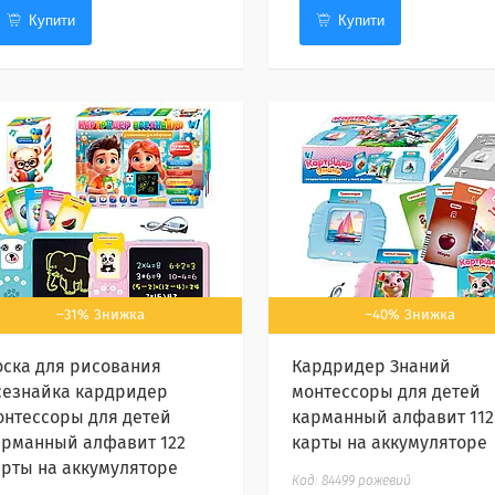
Купити
Купити
–31%
–40%
оска для рисования
Кардридер Знаний
сезнайка кардридер
монтессоры для детей
онтессоры для детей
карманный алфавит 112
арманный алфавит 122
карты на аккумуляторе
арты на аккумуляторе
84499 рожевий