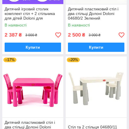
Дитячий ігровий столик
Дитячий пластиковий стіл і
комплект стіл + 2 стільчика
два стільці Долоні Doloni
для дітей Doloni для
04680/2 Зелений
малювання розвитку та
В наявності
В наявності
творчості
2 387
2 500
₴
₴
3 000 ₴
3 000 ₴
Купити
Купити
–17%
–20%
Дитячий пластиковий стіл і
два стільці Долоні Doloni
Cтіл та 2 стільця 04680/11