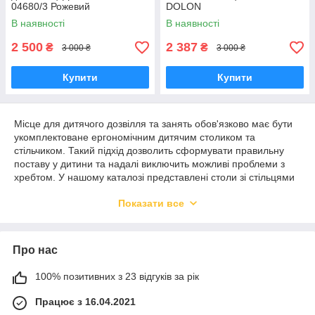
04680/3 Рожевий
DOLON
В наявності
В наявності
2 500
2 387
₴
₴
3 000 ₴
3 000 ₴
Купити
Купити
Місце для дитячого дозвілля та занять обов'язково має бути
укомплектоване ергономічним дитячим столиком та
стільчиком. Такий підхід дозволить сформувати правильну
поставу у дитини та надалі виключить можливі проблеми з
хребтом. У нашому каталозі представлені столи зі стільцями
дитячі, виготовлені з високоміцного пластику, МДФ та
Показати все
натурального дерева.
Види дитячих столиків зі стільцями
Про нас
100% позитивних з 23 відгуків за рік
В окрему категорію у нашому каталозі виділено пластикові
Працює з 16.04.2021
дитячі столики зі стільцями. Такі комплекти мають багато