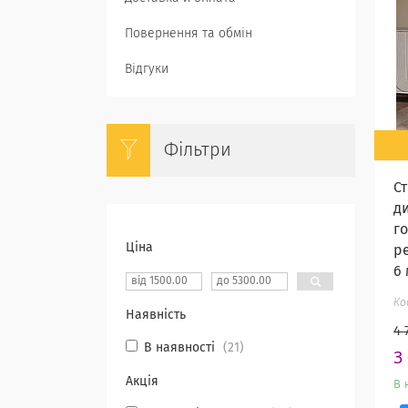
Повернення та обмін
Відгуки
Фільтри
С
д
г
Ціна
р
6
Наявність
4 
В наявності
21
3
Акція
В 