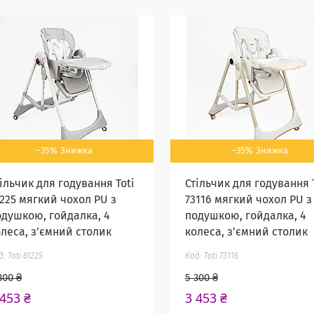
–35%
–35%
ільчик для годування Toti
Стільчик для годування 
1225 мягкий чохол PU з
73116 мягкий чохол PU з
одушкою, гойдалка, 4
подушкою, гойдалка, 4
олеса, з’ємний столик
колеса, з’ємний столик
Toti 61225
Toti 73116
300 ₴
5 300 ₴
 453 ₴
3 453 ₴