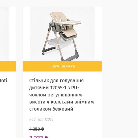
–26%
Toti
Стільчик для годування
дитячий 12055-1 з PU-
чохлом регулюванням
висоти 4 колесами знімним
столиком бежевий
Toti 12055
4 350 ₴