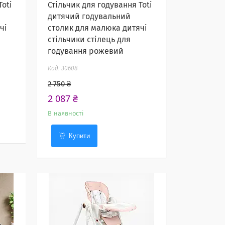
Toti
Стільчик для годування Toti
дитячий годувальний
чі
столик для малюка дитячі
стільчики стілець для
годування рожевий
30608
2 750 ₴
2 087 ₴
В наявності
Купити