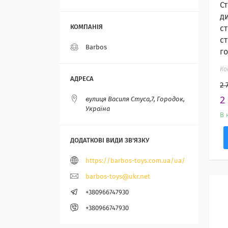
Ст
д
с
с
Barbos
г
2 
2
вулиця Василя Стуса,7, Городок,
Україна
В 
https://barbos-toys.com.ua/ua/
barbos-toys@ukr.net
+380966747930
+380966747930