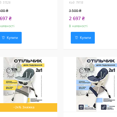
51526
79118
500 ₴
3 500 ₴
 697 ₴
2 697 ₴
наявності
В наявності
Купити
Купити
–24%