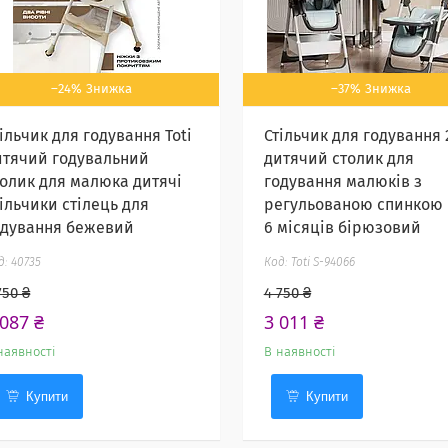
–24%
–37%
ільчик для годування Toti
Стільчик для годування 
итячий годувальний
дитячий столик для
толик для малюка дитячі
годування малюків з
тільчики стілець для
регульованою спинкою 
одування бежевий
6 місяців бірюзовий
40735
Toti S-94066
750 ₴
4 750 ₴
 087 ₴
3 011 ₴
наявності
В наявності
Купити
Купити