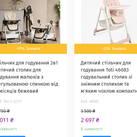
–37%
–23%
тільчик для годування 2в1
Дитячий стільчик для
итячий столик для
годування Toti 46083
одування малюків з
годувальний столик зі
егульованою спинкою від
знімним столиком та
 місяців бежевий
м'яким чохлом компакт
Toti S-32117
46083
750 ₴
3 500 ₴
 011 ₴
2 697 ₴
наявності
В наявності