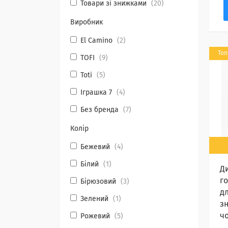
Товари зі знижками
20
Виробник
El Camino
2
Топ
TOFI
9
Toti
5
Іграшка 7
4
Без бренда
7
Колір
Бежевий
4
Білий
1
Д
г
Бірюзовий
3
дл
Зелений
1
з
ч
Рожевий
5