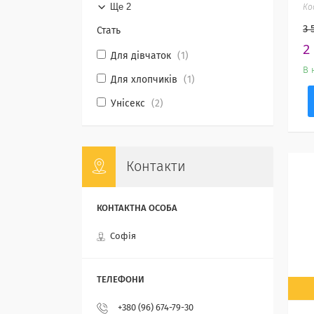
Ще 2
3 
Стать
2
Для дівчаток
1
В 
Для хлопчиків
1
Унісекс
2
Контакти
Софія
+380 (96) 674-79-30