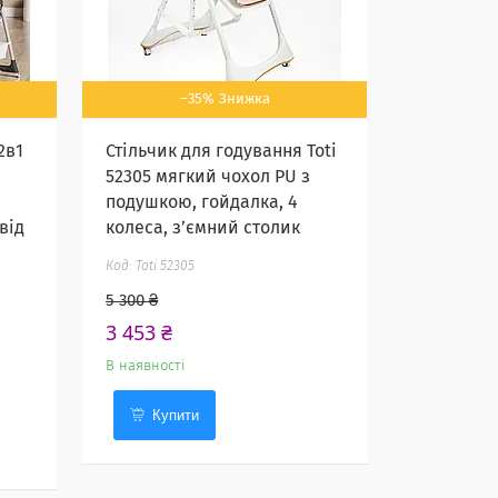
–35%
2в1
Стільчик для годування Toti
52305 мягкий чохол PU з
подушкою, гойдалка, 4
від
колеса, з’ємний столик
Toti 52305
5 300 ₴
3 453 ₴
В наявності
Купити