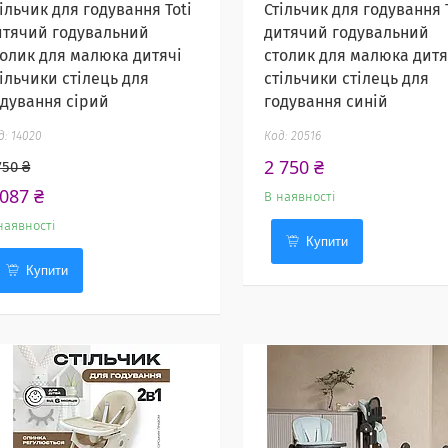
ільчик для годування Toti
Стільчик для годування 
итячий годувальний
дитячий годувальний
толик для малюка дитячі
столик для малюка дитя
тільчики стілець для
стільчики стілець для
одування сірий
годування синій
14020
20516
2 750 ₴
750 ₴
 087 ₴
В наявності
наявності
Купити
Купити