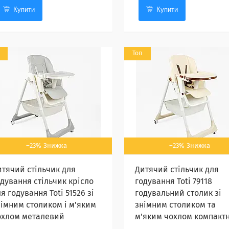
Купити
Купити
Топ
–23%
–23%
итячий стільчик для
Дитячий стільчик для
одування стільчик крісло
годування Toti 79118
я годування Toti 51526 зі
годувальний столик зі
німним столиком і м'яким
знімним столиком та
охлом металевий
м'яким чохлом компакт