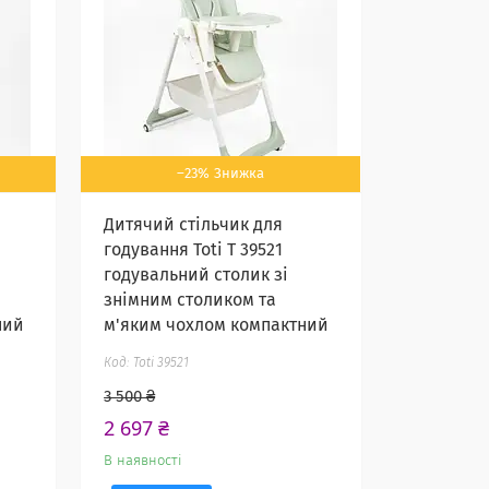
–23%
Дитячий стільчик для
годування Toti Т 39521
годувальний столик зі
знімним столиком та
ний
м'яким чохлом компактний
Toti 39521
3 500 ₴
2 697 ₴
В наявності