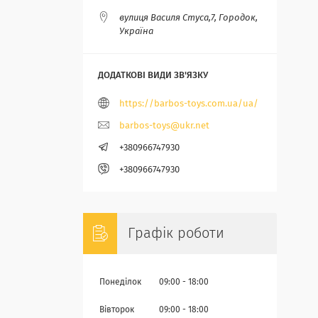
вулиця Василя Стуса,7, Городок,
Україна
https://barbos-toys.com.ua/ua/
barbos-toys@ukr.net
+380966747930
+380966747930
Графік роботи
Понеділок
09:00
18:00
Вівторок
09:00
18:00