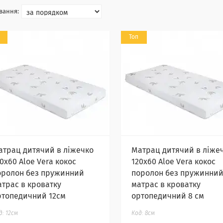
Топ
атрац дитячий в ліжечко
Матрац дитячий в ліже
0х60 Aloe Vera кокос
120х60 Aloe Vera кокос
оролон без пружинний
поролон без пружинни
атрас в кроватку
матрас в кроватку
ртопедичний 12см
ортопедичний 8 см
12см
8см