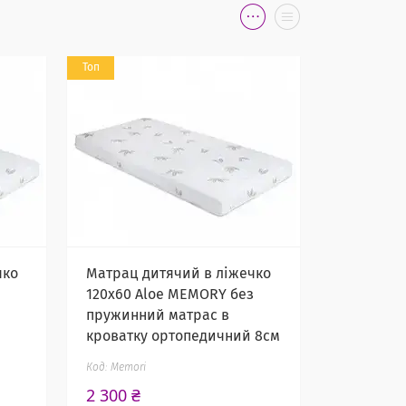
Топ
чко
Матрац дитячий в ліжечко
120х60 Aloe MEMORY без
й
пружинний матрас в
кроватку ортопедичний 8см
Memori
2 300 ₴