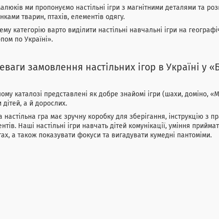
алюків ми пропонуємо настільні ігри з магнітними деталями та ро
нками тварин, птахів, елементів одягу.
ему категорію варто виділити настільні навчальні ігри на географі
пом по Україні».
еваги замовлення настільних ігор в Україні у «
ому каталозі представлені як добре знайомі ігри (шахи, доміно, «Мо
и дітей, а й дорослих.
 настільна гра має зручну коробку для зберігання, інструкцію з 
нтів. Наші настільні ігри навчать дітей комунікації, уміння прийма
тах, а також показувати фокуси та вигадувати кумедні пантоміми.