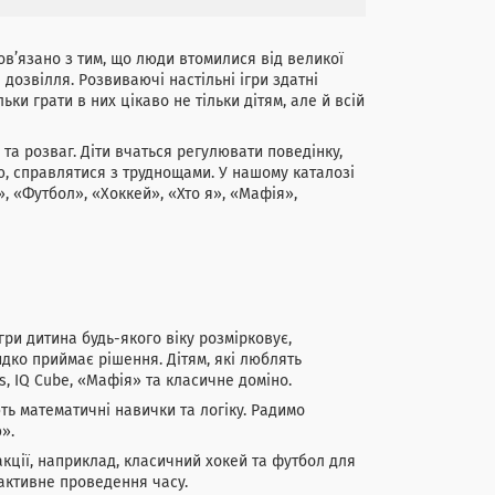
пов’язано з тим, що люди втомилися від великої
дозвілля. Розвиваючі настільні ігри здатні
ки грати в них цікаво не тільки дітям, але й всій
та розваг. Діти вчаться регулювати поведінку,
ю, справлятися з труднощами. У нашому каталозі
», «Футбол», «Хоккей», «Хто я», «Мафія»,
гри дитина будь-якого віку розмірковує,
идко приймає рішення. Дітям, які люблять
s, IQ Cube, «Мафія» та класичне доміно.
ють математичні навички та логіку. Радимо
».
акції, наприклад, класичний хокей та футбол для
активне проведення часу.