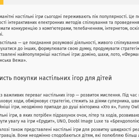
манітні настільні ігри сьогодні переживають пік популярності. Це 
ості інтерактивних електронних методів спілкування та проведення 
мати конкуренцію з комп'ютерами, телебаченням, інтернетом, оскіль
і.
астільна — це поєднання розумової діяльності, живого спілкування 
ухатися до інших, формулювати свою думку, продумувати стратегі
тавлені найпопулярніші настільні ігри: доміно, шахи, лото, «Ферма
нська Вежа».
исть покупки настільних ігор для дітей
з важливих переваг настільних ігор — розвиток мислення. Під час 
ховує ходи, обмірковує стратегію, стежить за діями суперника, шв
йніші ігри, неодмінно припаде до душі вікторина «Хто я», Funny Owl
льні ігри, в яких потрібен підрахунок очок, літер та ходів, розвива
ути увагу на ігри «Ерудит», UNO, Doobl Image Luxe та «Брендополію
алозі також представлені настільні ігри для розвитку швидкості ре
гравців. Вони неодмінно сподобаються дітям, які полюбляю більш 