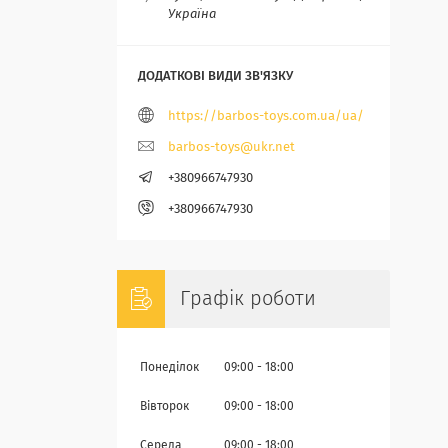
Україна
https://barbos-toys.com.ua/ua/
barbos-toys@ukr.net
+380966747930
+380966747930
Графік роботи
Понеділок
09:00
18:00
Вівторок
09:00
18:00
Середа
09:00
18:00