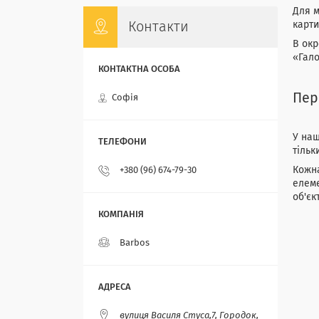
Для м
карти
Контакти
В окр
«Гало
Пер
Софія
У наш
тільк
Кожна
+380 (96) 674-79-30
елеме
об'єк
Barbos
вулиця Василя Стуса,7, Городок,