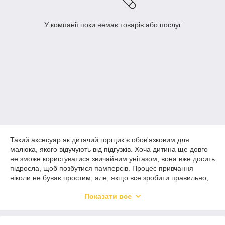
У компанії поки немає товарів або послуг
Такий аксесуар як дитячий горщик є обов'язковим для
малюка, якого відучують від підгузків. Хоча дитина ще довго
не зможе користуватися звичайним унітазом, вона вже досить
підросла, щоб позбутися памперсів. Процес привчання
ніколи не буває простим, але, якщо все зробити правильно,
ваше маля досить швидко навчиться проситися в туалет.
Показати все
Головне, купити дитячий горщик для хлопчика чи дівчинки
гарної якості. Дитині має сподобатися новий предмет в
ідеалі. Якщо ви хочете привернути увагу малюка, варто