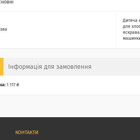
сновні
Дитяча 
для хло
зва
яскрава 
машинки
Інформація для замовлення
на:
1 117 ₴