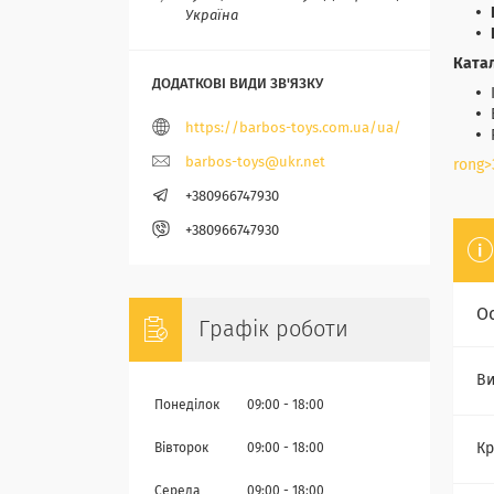
Україна
Ката
https://barbos-toys.com.ua/ua/
barbos-toys@ukr.net
rong>
+380966747930
+380966747930
О
Графік роботи
Ви
Понеділок
09:00
18:00
Кр
Вівторок
09:00
18:00
Середа
09:00
18:00