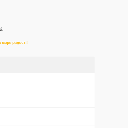
і.
 море радості!