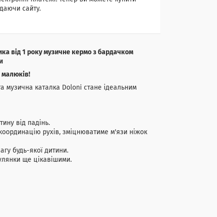
даючи сайту.
ка від 1 року музичне кермо з бардачком
и
 малюків!
а музична каталка Doloni стане ідеальним
тину від падінь.
оординацію рухів, зміцнюватиме м'язи ніжок
агу будь-якої дитини.
улянки ще цікавішими.