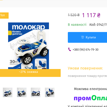
1 117 ₴
1 520 ₴
Топ
В наявності
Код:
0142/1
Купити
+380 (96) 674-79-30
–27%
повернення товару протяг
У компанії підключені е