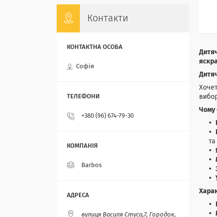
Контакти
Дитяч
яскра
Софія
Дитя
Хочет
вибо
Чому
+380 (96) 674-79-30
та
Barbos
Хара
вулиця Василя Стуса,7, Городок,