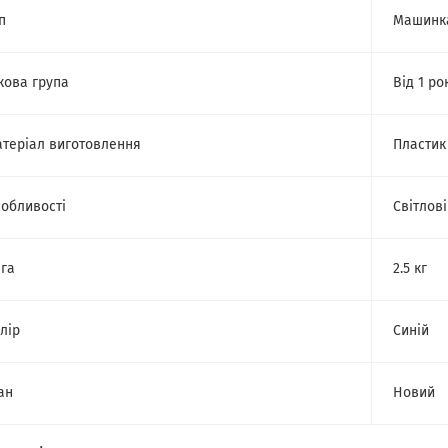
п
Машинк
кова група
Від 1 ро
теріал виготовлення
Пластик
обливості
Світлові
га
2.5 кг
лір
Синій
ан
Новий