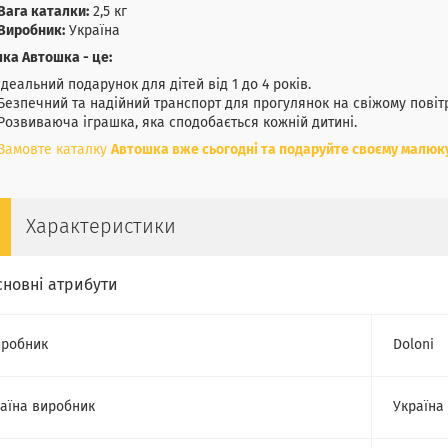
Вага каталки:
2,5 кг
Виробник:
Україна
лка
Автошка
- це:
Ідеальний подарунок для дітей від 1 до 4 років.
Безпечний та надійний транспорт для прогулянок на свіжому повітр
Розвиваюча іграшка, яка сподобається кожній дитині.
Замовте каталку
Автошка
вже сьогодні та подаруйте своєму малюку
Характеристики
сновні атрибути
робник
Doloni
аїна виробник
Україна