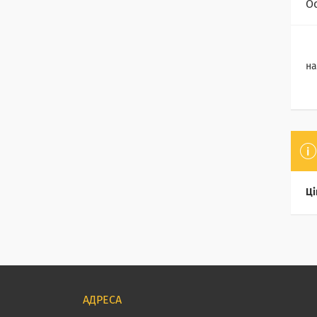
О
на
Ці