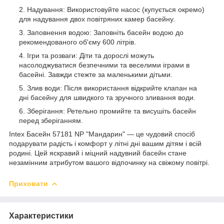
Надування: Використовуйте насос (купується окремо)
для надування двох повітряних камер басейну.
Заповнення водою: Заповніть басейн водою до
рекомендованого об'єму 600 літрів.
Ігри та розваги: Діти та дорослі можуть
насолоджуватися безпечними та веселими іграми в
басейні. Завжди стежте за маленькими дітьми.
Злив води: Після використання відкрийте клапан на
дні басейну для швидкого та зручного зливання води.
Зберігання: Ретельно промийте та висушіть басейн
перед зберіганням.
Intex Басейн 57181 NP "Мандарин" — це чудовий спосіб
подарувати радість і комфорт у літні дні вашим дітям і всій
родині. Цей яскравий і міцний надувний басейн стане
незамінним атрибутом вашого відпочинку на свіжому повітрі.
Приховати
Характеристики