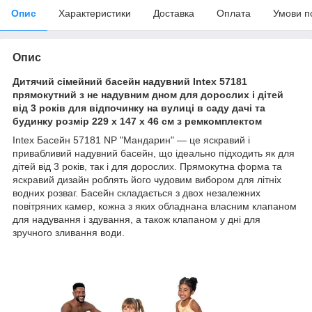
Опис
Характеристики
Доставка
Оплата
Умови п
Опис
Дитячий сімейний басейн надувний Intex 57181
прямокутний з не надувним дном для дорослих і дітей
від 3 років для відпочинку на вулиці в саду дачі та
будинку розмір 229 x 147 x 46 см з ремкомплектом
Intex Басейн 57181 NP "Мандарин" — це яскравий і
привабливий надувний басейн, що ідеально підходить як для
дітей від 3 років, так і для дорослих. Прямокутна форма та
яскравий дизайн роблять його чудовим вибором для літніх
водних розваг. Басейн складається з двох незалежних
повітряних камер, кожна з яких обладнана власним клапаном
для надування і здування, а також клапаном у дні для
зручного зливання води.