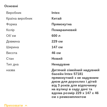
Основні
Виробник
Intex
Країна виробник
Китай
Форма
Прямокутна
Колір
Помаранчевий
Об`єм
600 л
Довжина
229 см
Ширина
147 см
Висота
46 см
Стан
Новий
Тип дна
Ненадувне
назва
Дитячий сімейний надувний
басейн Intex 57181
прямокутний з не надувним
дном для дорослих і дітей
від 3 років для відпочинку
на вулиці в саду дачі та
вдома розмір 229 x 147 x 46
см з ремкомплектом
Приховати