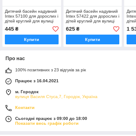
Дитячий басейн надувний
Дитячий басейн надувний
Дитя
Intex 57100 для дорослих і
Intex 57422 для дорослих і
Inte
дітей круглий для вулиці
дітей круглий для вулиці
діте
саду дачі та будинку 85 х
саду дачі та будинку 147 x
саду
445
625
1 5
₴
₴
85 х 23 см
33 см
159 
Купити
Купити
Про нас
100% позитивних з 23 відгуків за рік
Працює з 16.04.2021
м. Городок
вулиця Василя Стуса,7, Городок, Україна
Контакти
Сьогодні працює з 09:00 до 18:00
Показати весь графік роботи