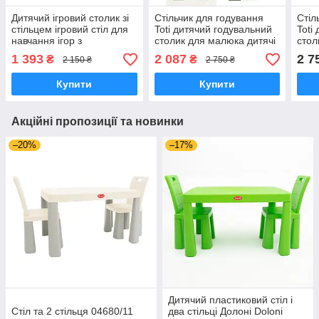
Дитячий ігровий столик зі
Стільчик для годування
Стіл
стільцем ігровий стіл для
Toti дитячий годувальний
Toti
навчання ігор з
столик для малюка дитячі
стол
органайзерами +
стільчики стілець для
стіл
1 393
2 087
2 7
₴
₴
2 150 ₴
2 750 ₴
конструктор блочний
годування зелений
году
Купити
Купити
Акційні пропозиції та новинки
–20%
–17%
Дитячий пластиковий стіл і
Cтіл та 2 стільця 04680/11
два стільці Долоні Doloni