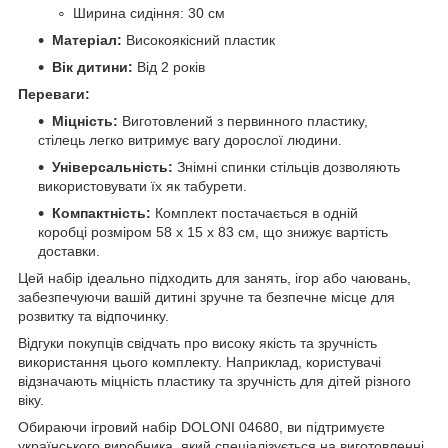
Ширина сидіння: 30 см
Матеріал:
Високоякісний пластик
Вік дитини:
Від 2 років
Переваги:
Міцність:
Виготовлений з первинного пластику,
стілець легко витримує вагу дорослої людини.
Універсальність:
Знімні спинки стільців дозволяють
використовувати їх як табурети.
Компактність:
Комплект постачається в одній
коробці розміром 58 х 15 х 83 см, що знижує вартість
доставки.
Цей набір ідеально підходить для занять, ігор або чаювань,
забезпечуючи вашій дитині зручне та безпечне місце для
розвитку та відпочинку.
Відгуки покупців свідчать про високу якість та зручність
використання цього комплекту. Наприклад, користувачі
відзначають міцність пластику та зручність для дітей різного
віку.
Обираючи ігровий набір DOLONI 04680, ви підтримуєте
українського виробника, який спеціалізується на виготовленні