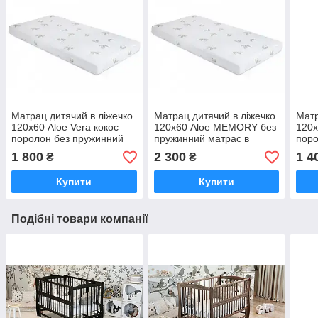
Матрац дитячий в ліжечко
Матрац дитячий в ліжечко
Матр
120х60 Aloe Vera кокос
120х60 Aloe MEMORY без
120х
поролон без пружинний
пружинний матрас в
поро
матрас в кроватку
кроватку ортопедичний
матр
1 800
2 300
1 4
₴
₴
ортопедичний 12см
8см
орто
Купити
Купити
Подібні товари компанії