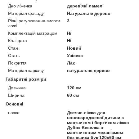
Дно ліжечка
дерев'яні ламелі
Матеріал фасаду
Натуральне дерево
Рівні регулювання висоти
3
ложі
Комплектація матрацом
Ні
Коліщата
Ні
Стан
Новий
Стать
Унісекс
Покриття
Лак
Матеріал каркасу
натуральне дерево
Габаритні розміри
Довжина
120 см
Ширина
60 см
Основні
назва
Дитяче ліжко для
новонародженої дитини з
маятником і бортиком ліжко
Дубок Веселка з
маятниковим механізмом
без ящика бук 120х60 см