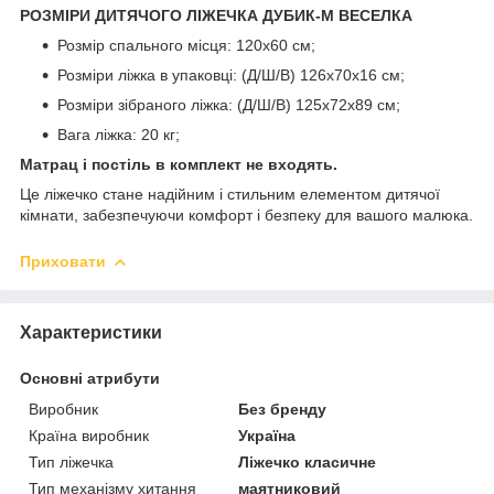
РОЗМІРИ ДИТЯЧОГО ЛІЖЕЧКА ДУБИК-М ВЕСЕЛКА
Розмір спального місця: 120х60 см;
Розміри ліжка в упаковці: (Д/Ш/В) 126х70х16 см;
Розміри зібраного ліжка: (Д/Ш/В) 125х72х89 см;
Вага ліжка: 20 кг;
Матрац і постіль в комплект не входять.
Це ліжечко стане надійним і стильним елементом дитячої
кімнати, забезпечуючи комфорт і безпеку для вашого малюка.
Приховати
Характеристики
Основні атрибути
Виробник
Без бренду
Країна виробник
Україна
Тип ліжечка
Ліжечко класичне
Тип механізму хитання
маятниковий