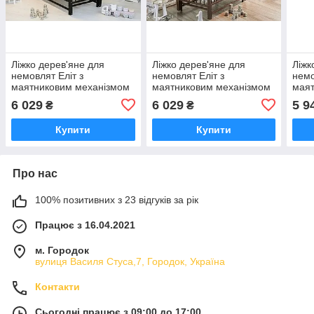
Ліжко дерев'яне для
Ліжко дерев'яне для
Ліжк
немовлят Еліт з
немовлят Еліт з
немо
маятниковим механізмом
маятниковим механізмом
маят
відкидною боковиною без
відкидною боковиною без
відк
6 029
6 029
5 9
₴
₴
шухляди бук біле 120х60
шухляди бук біле 120х60
шухл
Купити
Купити
Про нас
100% позитивних з 23 відгуків за рік
Працює з 16.04.2021
м. Городок
вулиця Василя Стуса,7, Городок, Україна
Контакти
Сьогодні працює з 09:00 до 17:00