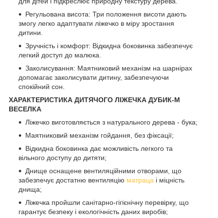
для дітей і підкреслює природну текстуру дерева.
Регульована висота: Три положення висоти дають
змогу легко адаптувати ліжечко в міру зростання
дитини.
Зручність і комфорт: Відкидна боковинка забезпечує
легкий доступ до малюка.
Заколисування: Маятниковий механізм на шарнірах
допомагає заколисувати дитину, забезпечуючи
спокійний сон.
ХАРАКТЕРИСТИКА ДИТЯЧОГО ЛІЖЕЧКА ДУБИК-М
ВЕСЕЛКА
Ліжечко виготовляється з натурального дерева - бука;
Маятниковий механізм гойдання, без фіксації;
Відкидна боковинка дає можливість легкого та
вільного доступу до дитяти;
Днище оснащене вентиляційними отворами, що
забезпечує достатню вентиляцію
матраца
і міцність
днища;
Ліжечка пройшли санітарно-гігієнічну перевірку, що
гарантує безпеку і екологічність даних виробів;