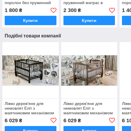
поролон без пружинний
пружинний матрас в
поро
матрас в кроватку
кроватку ортопедичний
матр
1 800
2 300
1 4
₴
₴
ортопедичний 12см
8см
орто
Купити
Купити
Подібні товари компанії
Ліжко дерев'яне для
Ліжко дерев'яне для
Ліжк
немовлят Еліт з
немовлят Еліт з
немо
маятниковим механізмом
маятниковим механізмом
маят
відкидною боковиною без
відкидною боковиною без
відк
6 029
6 029
6 1
₴
₴
шухляди бук біле 120х60
шухляди бук біле 120х60
шухл
Купити
Купити