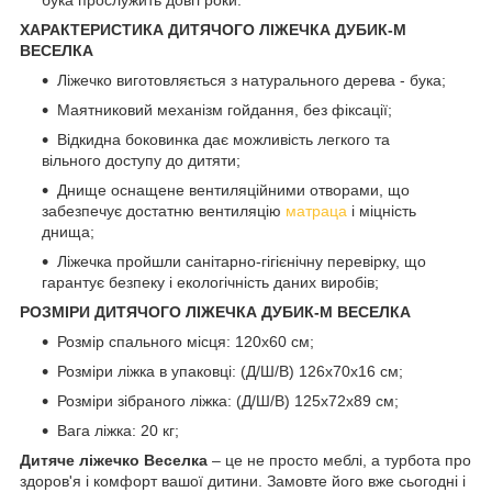
бука прослужить довгі роки.
ХАРАКТЕРИСТИКА ДИТЯЧОГО ЛІЖЕЧКА ДУБИК-М
ВЕСЕЛКА
Ліжечко виготовляється з натурального дерева - бука;
Маятниковий механізм гойдання, без фіксації;
Відкидна боковинка дає можливість легкого та
вільного доступу до дитяти;
Днище оснащене вентиляційними отворами, що
забезпечує достатню вентиляцію
матраца
і міцність
днища;
Ліжечка пройшли санітарно-гігієнічну перевірку, що
гарантує безпеку і екологічність даних виробів;
РОЗМІРИ ДИТЯЧОГО ЛІЖЕЧКА ДУБИК-М ВЕСЕЛКА
Розмір спального місця: 120х60 см;
Розміри ліжка в упаковці: (Д/Ш/В) 126х70х16 см;
Розміри зібраного ліжка: (Д/Ш/В) 125х72х89 см;
Вага ліжка: 20 кг;
Дитяче ліжечко Веселка
– це не просто меблі, а турбота про
здоров'я і комфорт вашої дитини. Замовте його вже сьогодні і