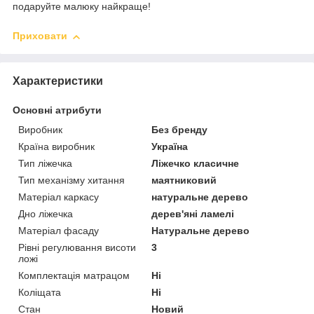
подаруйте малюку найкраще!
Приховати
Характеристики
Основні атрибути
Виробник
Без бренду
Країна виробник
Україна
Тип ліжечка
Ліжечко класичне
Тип механізму хитання
маятниковий
Матеріал каркасу
натуральне дерево
Дно ліжечка
дерев'яні ламелі
Матеріал фасаду
Натуральне дерево
Рівні регулювання висоти
3
ложі
Комплектація матрацом
Ні
Коліщата
Ні
Стан
Новий