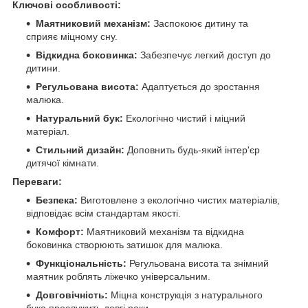
Ключові особливості:
Маятниковий механізм:
Заспокоює дитину та
сприяє міцному сну.
Відкидна боковинка:
Забезпечує легкий доступ до
дитини.
Регульована висота:
Адаптується до зростання
малюка.
Натуральний бук:
Екологічно чистий і міцний
матеріал.
Стильний дизайн:
Доповнить будь-який інтер'єр
дитячої кімнати.
Переваги:
Безпека:
Виготовлене з екологічно чистих матеріалів,
відповідає всім стандартам якості.
Комфорт:
Маятниковий механізм та відкидна
боковинка створюють затишок для малюка.
Функціональність:
Регульована висота та знімний
маятник роблять ліжечко універсальним.
Довговічність:
Міцна конструкція з натурального