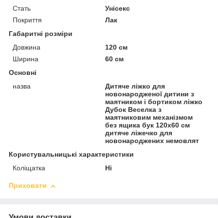
Стать
Унісекс
Покриття
Лак
Габаритні розміри
Довжина
120 см
Ширина
60 см
Основні
назва
Дитяче ліжко для
новонародженої дитини з
маятником і бортиком ліжко
Дубок Веселка з
маятниковим механізмом
без ящика бук 120х60 см
дитяче ліжечко для
новонароджених немовлят
Користувальницькі характеристики
Коліщатка
Ні
Приховати
Умови доставки