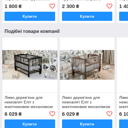
матрас в кроватку
кроватку ортопедичний
матр
1 800
2 300
1 4
₴
₴
ортопедичний 12см
8см
орто
Купити
Купити
Подібні товари компанії
Ліжко дерев'яне для
Ліжко дерев'яне для
Ліжк
немовлят Еліт з
немовлят Еліт з
немо
маятниковим механізмом
маятниковим механізмом
маят
відкидною боковиною без
відкидною боковиною без
відк
6 029
6 029
6 1
₴
₴
шухляди бук біле 120х60
шухляди бук біле 120х60
шухл
Купити
Купити