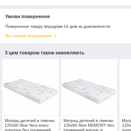
Умови повернення
Повернення товару впродовж 14 днів за домовленістю
Всі умови повернення
З цим товаром також замовляють
Матрац дитячий в ліжечко
Матрац дитячий в ліжечко
Матр
120х60 Aloe Vera кокос
120х60 Aloe MEMORY без
120х
поролон без пружинний
пружинний матрас в
поро