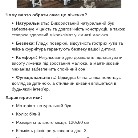
Чому варто обрати саме це ліжечко?
Натуральність:
Використаний натуральний бук
забезпечує міцність та довговічність конструкції, а також
створює здоровий мікроклімат у кімнаті малюка.
Безпека:
Гладкі поверхні, відсутність гострих кутів та
якісна фурнітура гарантують безпеку вашої дитини.
Комфорт:
Регульоване дно дозволить підлаштувати
висоту ліжечка під зростання малюка, а маятниковий
механізм забезпечить спокійний сон.
Функціональність:
Відкидна бічна стінка полегшує
догляд за дитиною, а стильний дизайн впишеться в
будь-який інтер'єр.
Характеристики:
Матеріал: натуральний бук
Колір: білий
Розміри спального місця: 120х60 см
Кількість рівнів регулювання дна: 3