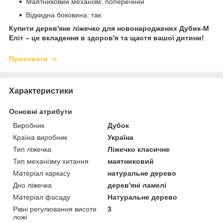
Маятниковий механізм: поперечний
Відкидна боковина: так
Купити дерев'яне ліжечко для новонароджених Дубик-М
Еліт – це вкладення в здоров'я та щастя вашої дитини!
Приховати
Характеристики
Основні атрибути
Виробник
Дубок
Країна виробник
Україна
Тип ліжечка
Ліжечко класичне
Тип механізму хитання
маятниковий
Матеріал каркасу
натуральне дерево
Дно ліжечка
дерев'яні ламелі
Матеріал фасаду
Натуральне дерево
Рівні регулювання висоти
3
ложі