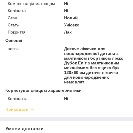
Комплектація матрацом
Ні
Коліщата
Ні
Стан
Новий
Стать
Унісекс
Покриття
Лак
Основні
назва
Дитяче ліжечко для
новонародженої дитини з
маятником і бортиком ліжко
Дубок Еліт з маятниковим
механізмом без ящика бук
120х60 см дитяче ліжечко
для новонароджених
немовлят
Користувальницькі характеристики
Коліщатка
Ні
Приховати
Умови доставки