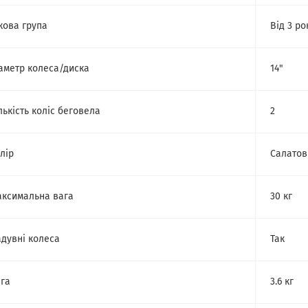
кова група
Від 3 ро
аметр колеса/диска
14"
лькість коліс беговела
2
лір
Салатов
ксимальна вага
30 кг
дувні колеса
Так
га
3.6 кг