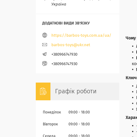
Україна
https://barbos-toys.com.ua/ua/
Чому 
barbos-toys@ukr.net
+380966747930
ко
+380966747930
Ключо
Графік роботи
Понеділок
09:00
18:00
Хара
Вівторок
09:00
18:00
Середа
09:00
18:00