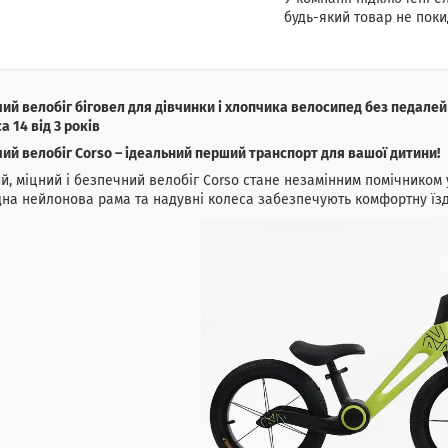
будь-який товар не поки
ий велобіг біговел для дівчинки і хлопчика велосипед без педале
а 14 від 3 років
ий велобіг Corso – ідеальний перший транспорт для вашої дитини!
й, міцний і безпечний велобіг Corso стане незамінним помічником 
на нейлонова рама та надувні колеса забезпечують комфортну їзду 