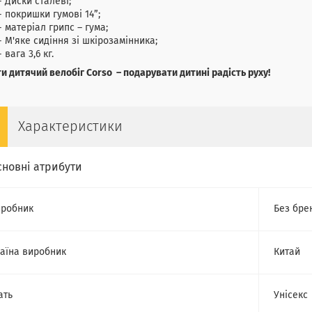
- Диски сталеві;
- покришки гумові 14”;
- матеріал грипс – гума;
- М'яке сидіння зі шкірозамінника;
- вага 3,6 кг.
и дитячий велобіг Corso – подарувати дитині радість руху!
Характеристики
сновні атрибути
робник
Без бре
аїна виробник
Китай
ать
Унісекс