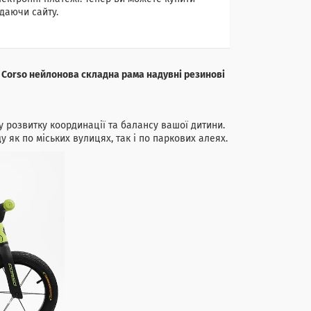
даючи сайту.
й Corso нейлонова складна рама надувні резинові
у розвитку координації та балансу вашої дитини.
як по міських вулицях, так і по паркових алеях.