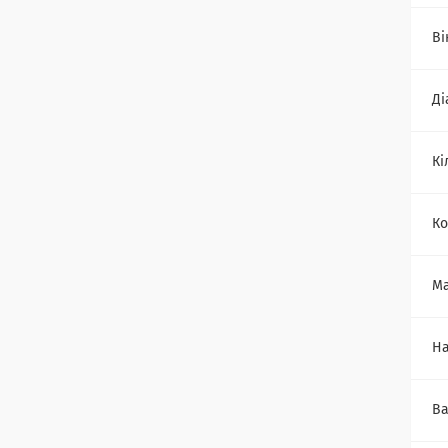
Ві
Ді
Кі
Ко
Ма
На
Ва