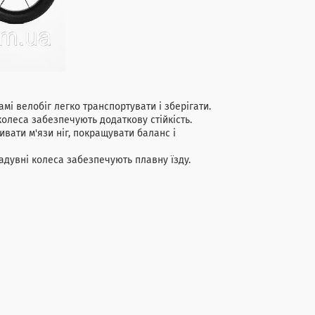
мі велобіг легко транспортувати і зберігати.
колеса забезпечують додаткову стійкість.
вати м'язи ніг, покращувати баланс і
адувні колеса забезпечують плавну їзду.