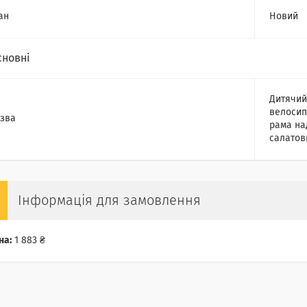
ан
Новий
сновні
Дитячий
велосип
зва
рама над
салатов
Інформація для замовлення
на:
1 883 ₴