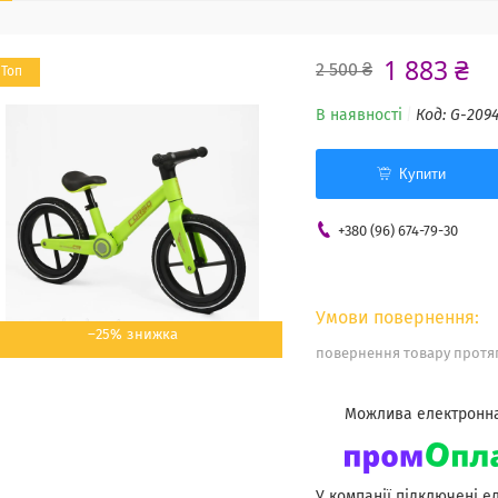
1 883 ₴
2 500 ₴
Топ
В наявності
Код:
G-209
Купити
+380 (96) 674-79-30
–25%
повернення товару протяг
У компанії підключені е