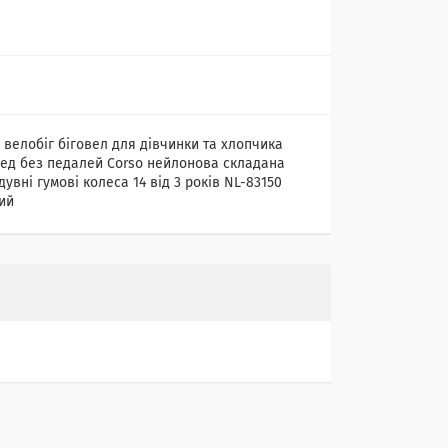
 велобіг біговел для дівчинки та хлопчика
ед без педалей Corso нейлонова складана
увні гумові колеса 14 від 3 років NL-83150
ий