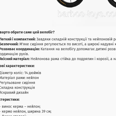
варто обрати саме цей велобіг?
Легкий і компактний:
Завдяки складній конструкції та нейлоновій ра
Безпечний:
М'яке сидіння регулюється по висоті, а широкі надувні 
Розвиває координацію:
Катання на велобігу допомагає дитині розви
ординацію рухів.
Якісний матеріал:
Нейлонова рама стійка до подряпин і корозії, а н
ві характеристики:
Діаметр коліс: 14 дюймів
Матеріал рами: нейлон
Регульоване сидіння
Складна конструкція
Яскравий дизайн
ктеристики:
- винос керма – нейлон;
- кермо нейлон, ширина 39 см;