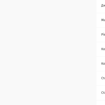
Дн
Ма
Рі
Ко
Ко
Ст
Ст