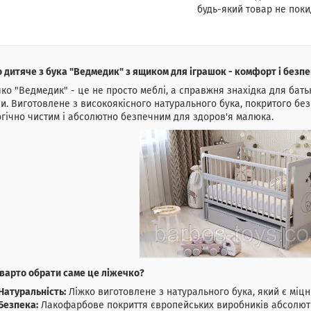
будь-який товар не поки
 дитяче з бука "Ведмедик" з ящиком для іграшок - комфорт і безп
ко "Ведмедик" - це не просто меблі, а справжня знахідка для батьк
и. Виготовлене з високоякісного натурального бука, покритого без
гічно чистим і абсолютно безпечним для здоров'я малюка.
варто обрати саме це ліжечко?
Натуральність:
Ліжко виготовлене з натурального бука, який є міцн
Безпека:
Лакофарбове покриття європейських виробників абсолютн