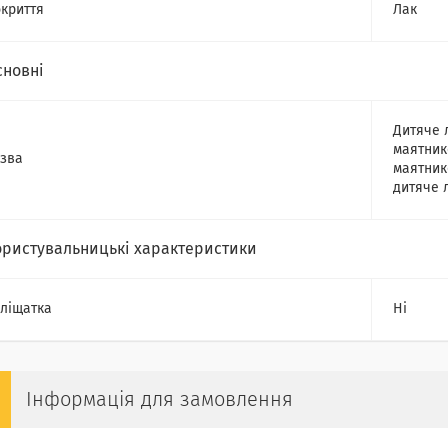
криття
Лак
сновні
Дитяче 
маятник
зва
маятник
дитяче 
ористувальницькі характеристики
ліщатка
Ні
Інформація для замовлення