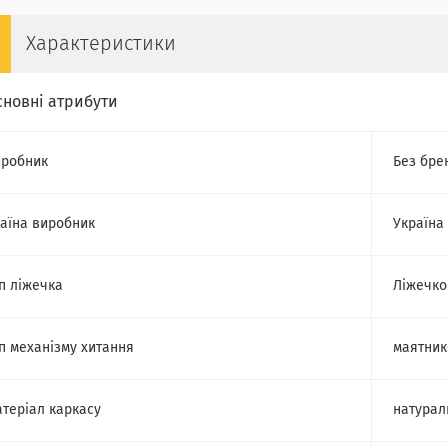
Характеристики
сновні атрибути
робник
Без бре
аїна виробник
Україна
п ліжечка
Ліжечко
п механізму хитання
маятник
теріал каркасу
натурал