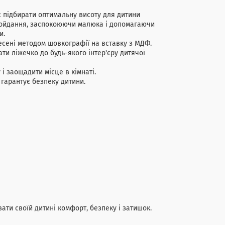
є підбирати оптимальну висоту для дитини
 гойдання, заспокоюючи малюка і допомагаючи
и.
сені методом шовкографії на вставку з МДФ.
ати ліжечко до будь-якого інтер'єру дитячої
і заощадити місце в кімнаті.
 гарантує безпеку дитини.
вати своїй дитині комфорт, безпеку і затишок.