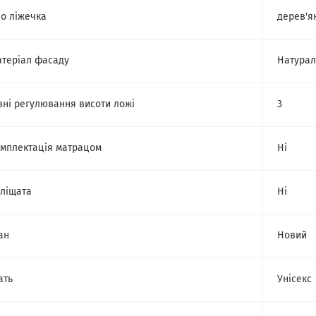
о ліжечка
дерев'я
теріал фасаду
Натурал
вні регулювання висоти ложі
3
мплектація матрацом
Ні
ліщата
Ні
ан
Новий
ать
Унісекс