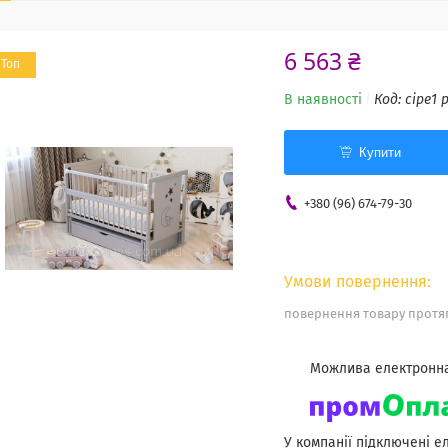
6 563 ₴
Топ
В наявності
Код:
сіре1 
Купити
+380 (96) 674-79-30
повернення товару протяг
У компанії підключені е