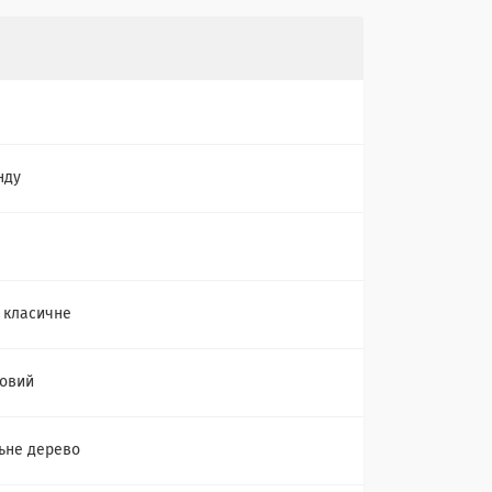
нду
 класичне
овий
ьне дерево