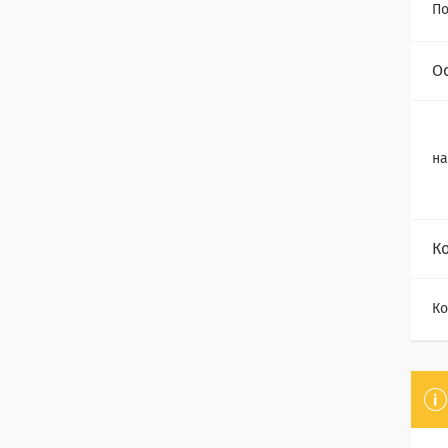
По
О
на
К
Ко