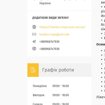
ви
Україна
рі
йо
Яс
https://barbos-toys.com.ua/ua/
кі
barbos-toys@ukr.net
+380966747930
Основ
+380966747930
Графік роботи
Понеділок
09:00
18:00
Вівторок
09:00
18:00
Ліжеч
Середа
09:00
18:00