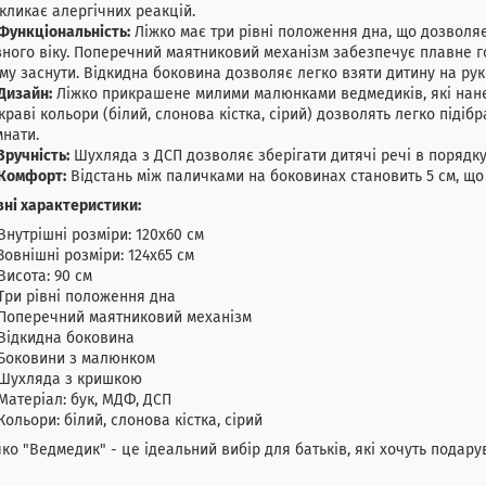
кликає алергічних реакцій.
Функціональність:
Ліжко має три рівні положення дна, що дозволя
зного віку. Поперечний маятниковий механізм забезпечує плавне
му заснути. Відкидна боковина дозволяє легко взяти дитину на рук
Дизайн:
Ліжко прикрашене милими малюнками ведмедиків, які нане
краві кольори (білий, слонова кістка, сірий) дозволять легко підібр
мнати.
Зручність:
Шухляда з ДСП дозволяє зберігати дитячі речі в порядку 
Комфорт:
Відстань між паличками на боковинах становить 5 см, що
ні характеристики:
Внутрішні розміри: 120х60 см
Зовнішні розміри: 124х65 см
Висота: 90 см
Три рівні положення дна
Поперечний маятниковий механізм
Відкидна боковина
Боковини з малюнком
Шухляда з кришкою
Матеріал: бук, МДФ, ДСП
Кольори: білий, слонова кістка, сірий
ко "Ведмедик" - це ідеальний вибір для батьків, які хочуть подару