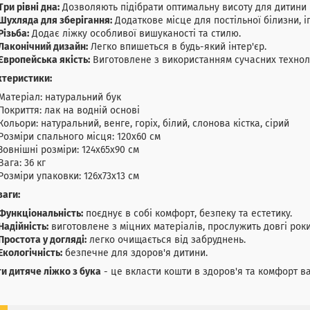
Три рівні дна:
Дозволяють підібрати оптимальну висоту для дитини р
Шухляда для зберігання:
Додаткове місце для постільної білизни, і
Різьба:
Додає ліжку особливої вишуканості та стилю.
Лаконічний дизайн:
Легко впишеться в будь-який інтер'єр.
Європейська якість:
Виготовлене з використанням сучасних техноло
ктеристики:
Матеріал: натуральний бук
Покриття: лак на водній основі
Кольори: натуральний, венге, горіх, білий, слонова кістка, сірий
Розміри спального місця: 120х60 см
Зовнішні розміри: 124х65х90 см
Вага: 36 кг
Розміри упаковки: 126х73х13 см
аги:
Функціональність:
поєднує в собі комфорт, безпеку та естетику.
Надійність:
виготовлене з міцних матеріалів, прослужить довгі роки
Простота у догляді:
легко очищається від забруднень.
Екологічність:
безпечне для здоров'я дитини.
и дитяче ліжко з бука
- це вкласти кошти в здоров'я та комфорт в