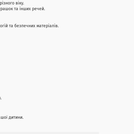
ізного віку.
грашок та інших речей.
гій та безпечних матеріалів.
.
ашої дитини.