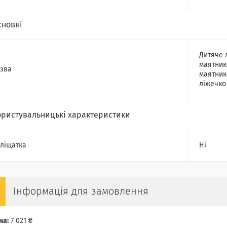
сновні
Дитяче 
маятник
зва
маятник
ліжечко
ористувальницькі характеристики
ліщатка
Ні
Інформація для замовлення
на:
7 021 ₴