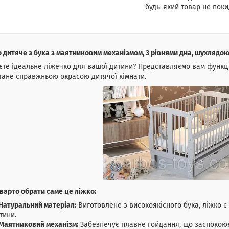
будь-який товар не поки
 дитяче з бука з маятниковим механізмом, 3 рівнями дна, шухлядою
те ідеальне ліжечко для вашої дитини? Представляємо вам функці
тане справжньою окрасою дитячої кімнати.
варто обрати саме це ліжко:
Натуральний матеріал:
Виготовлене з високоякісного бука, ліжко є
тини.
Маятниковий механізм:
Забезпечує плавне гойдання, що заспокоює