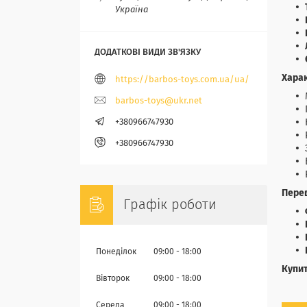
Україна
Хара
https://barbos-toys.com.ua/ua/
barbos-toys@ukr.net
+380966747930
+380966747930
Перев
Графік роботи
Понеділок
09:00
18:00
Купит
Вівторок
09:00
18:00
Середа
09:00
18:00