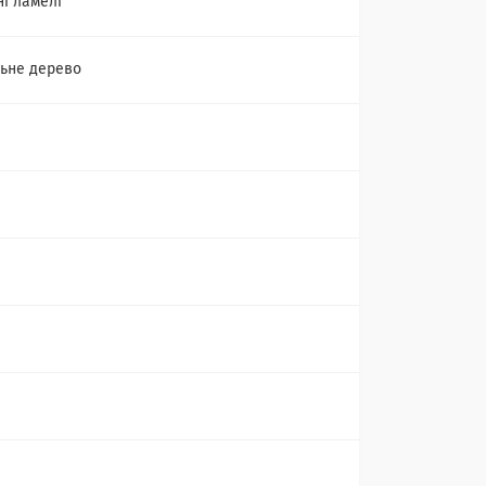
ні ламелі
ьне дерево