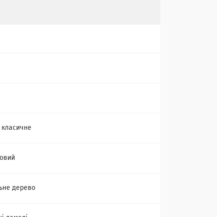
М
 класичне
овий
ьне дерево