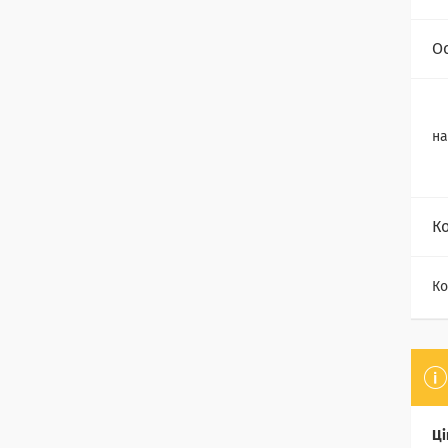
О
на
К
Ко
Ці