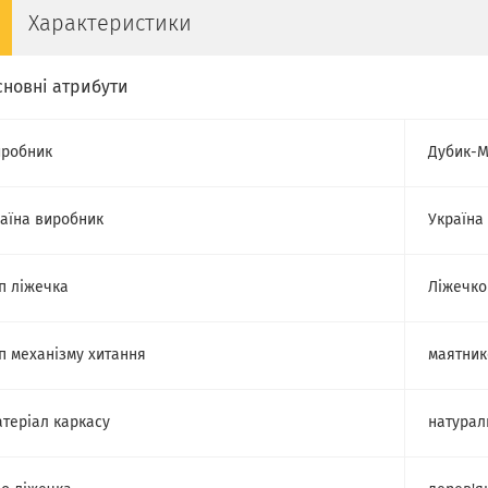
Характеристики
сновні атрибути
робник
Дубик-
аїна виробник
Україна
п ліжечка
Ліжечко
п механізму хитання
маятник
теріал каркасу
натурал