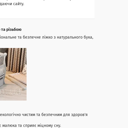
даючи сайту.
 та різьбою
ональне та безпечне ліжко з натурального бука,
 екологічно чистим та безпечним для здоров'я
 малюка та сприяє міцному сну.