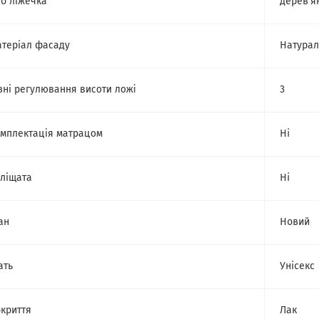
о ліжечка
дерев'я
теріал фасаду
Натурал
вні регулювання висоти ложі
3
мплектація матрацом
Ні
ліщата
Ні
ан
Новий
ать
Унісекс
криття
Лак