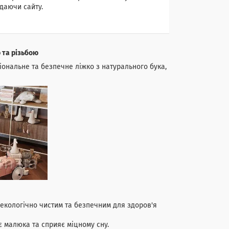
даючи сайту.
 та різьбою
ональне та безпечне ліжко з натурального бука,
 екологічно чистим та безпечним для здоров'я
 малюка та сприяє міцному сну.