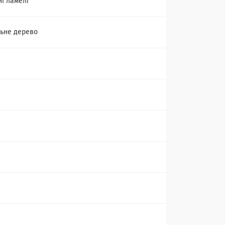
ні ламелі
ьне дерево