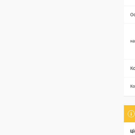
О
на
К
Ко
Ці