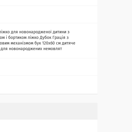
ліжко для новонародженої дитини з
ом і бортиком ліжко Дубок Грація з
овим механізмом бук 120х60 см дитяче
 для новонароджених немовлят