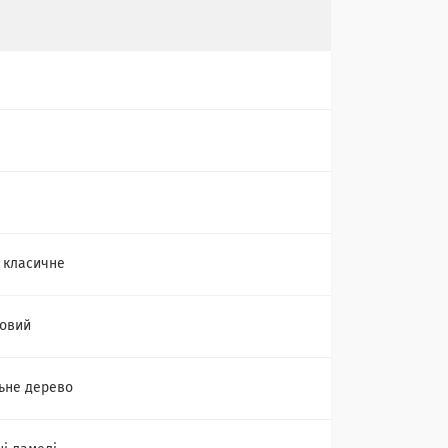
М
 класичне
овий
ьне дерево