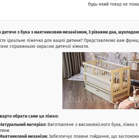
будь-який товар не поки
 дитяче з бука з маятниковим механізмом, 3 рівнями дна, шухлядою
те ідеальне ліжечко для вашої дитини? Представляємо вам функці
тане справжньою окрасою дитячої кімнати.
варто обрати саме це ліжко:
Натуральний матеріал:
Виготовлене з високоякісного бука, ліжко є
тини.
Маятниковий механізм:
Забезпечує плавне гойдання, що заспокоює