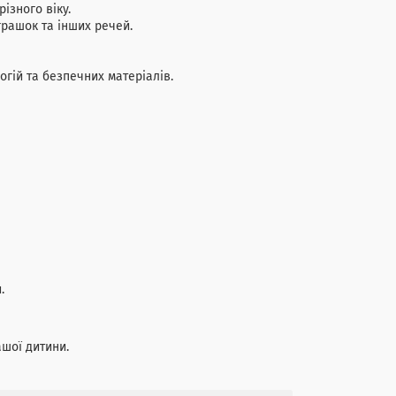
ізного віку.
грашок та інших речей.
гій та безпечних матеріалів.
.
ашої дитини.