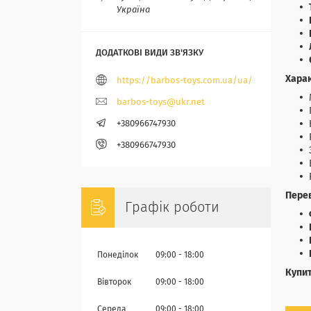
Україна
Хара
https://barbos-toys.com.ua/ua/
barbos-toys@ukr.net
+380966747930
+380966747930
Перев
Графік роботи
Понеділок
09:00
18:00
Купит
Вівторок
09:00
18:00
Середа
09:00
18:00