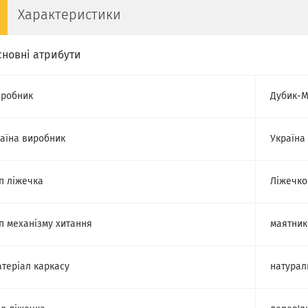
Характеристики
сновні атрибути
робник
Дубик-
аїна виробник
Україна
п ліжечка
Ліжечко
п механізму хитання
маятник
теріал каркасу
натурал