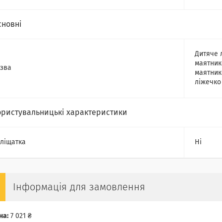
сновні
Дитяче 
маятник
зва
маятник
ліжечко
ористувальницькі характеристики
ліщатка
Ні
Інформація для замовлення
на:
7 021 ₴