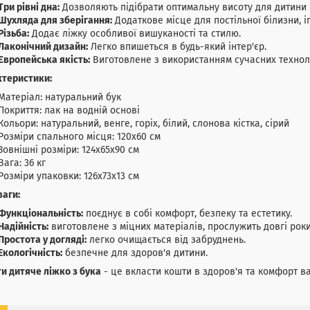
Три рівні дна:
Дозволяють підібрати оптимальну висоту для дитини р
Шухляда для зберігання:
Додаткове місце для постільної білизни, і
Різьба:
Додає ліжку особливої вишуканості та стилю.
Лаконічний дизайн:
Легко впишеться в будь-який інтер'єр.
Європейська якість:
Виготовлене з використанням сучасних техноло
ктеристики:
Матеріал: натуральний бук
Покриття: лак на водній основі
Кольори: натуральний, венге, горіх, білий, слонова кістка, сірий
Розміри спального місця: 120х60 см
Зовнішні розміри: 124х65х90 см
Вага: 36 кг
Розміри упаковки: 126х73х13 см
аги:
Функціональність:
поєднує в собі комфорт, безпеку та естетику.
Надійність:
виготовлене з міцних матеріалів, прослужить довгі роки
Простота у догляді:
легко очищається від забруднень.
Екологічність:
безпечне для здоров'я дитини.
и дитяче ліжко з бука
- це вкласти кошти в здоров'я та комфорт в