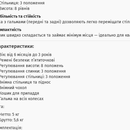
Стільниця: 3 положення
Висота: 8 рівнів
більність та стійкість
а з гальмами (передні та задні) дозволяють легко переміщати стіль
мпактність
чик швидко складається та займає мінімум місця — ідеально для кв
арактеристики:
Вік: від 6 місяців до 3 років
Ремені безпеки: п’ятиточкові
Регулювання висоти: 8 положень
Регулювання спинки: 3 положення
Регулювання стільниці: 3 положення
Знімна стільниця та піднос
Знімний чохол
Кошик для приладдя
Гальма на всіх колесах
га:
Нетто: 5 кг
Брутто: 5,6 кг
мплектація: