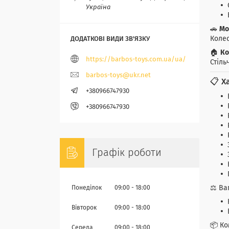
Україна
🚗
Мо
Колес
🏠
Ко
https://barbos-toys.com.ua/ua/
Стіль
barbos-toys@ukr.net
📋 Х
+380966747930
+380966747930
Графік роботи
⚖️ Ва
Понеділок
09:00
18:00
Вівторок
09:00
18:00
📦 Ко
Середа
09:00
18:00