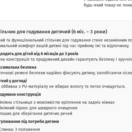
будь-який товар не поки
тільчик для годування дитячий (6 міс. – 3 роки)
ий та функціональний стільчик для годування стане незамінним по
мальний комфорт вашій дитині під час прийому їжі та відпочинку.
дходить для дітей від 6 місяців до 3 років
на конструкція та продуманий дизайн гарантують безпеку і зручніс
симальна безпека
точкові ремені безпеки надійно фіксують дитину, запобігаючи зіск
гкий у догляді
 оббивка з PU-матеріалу не вбирає вологу та легко очищується.
одумана конструкція
Знімна стільниця з можливістю кріплення на задніх ніжках
Знімний піднос для швидкого очищення
Кошик для зберігання дитячих речей
гулювання під потреби дитини
Спинка: 3 положення