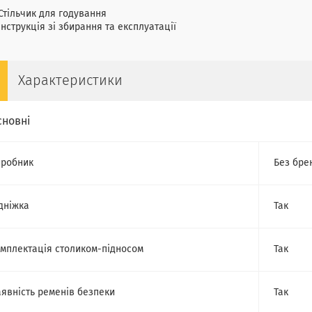
Стільчик для годування
Інструкція зі збирання та експлуатації
Характеристики
сновні
робник
Без бре
дніжка
Так
мплектація столиком-підносом
Так
явність ременів безпеки
Так