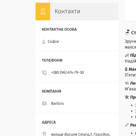
Контакти
🪑 С
Зручн
Софія
макси
👶
Пі
Надій
🔒
Мак
+380 (96) 674-79-30
П’яти
🧼
Ле
М’яка
🛠
Пр
Barbos
📏
Ре
вулиця Василя Стуса,7, Городок,