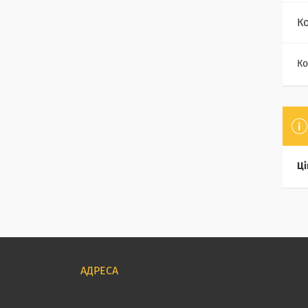
К
Ко
Ці