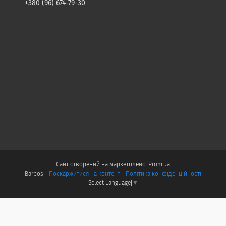
+380 (96) 674-79-30
Сайт створений на маркетплейсі
Prom.ua
Barbos |
Поскаржитися на контент
|
Політика конфіденційності
Select Language
▼