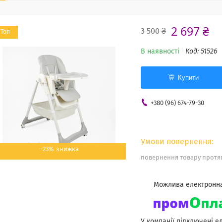
2 697 ₴
3 500 ₴
Топ
В наявності
Код:
51526
Купити
+380 (96) 674-79-30
–23%
повернення товару протяг
У компанії підключені е