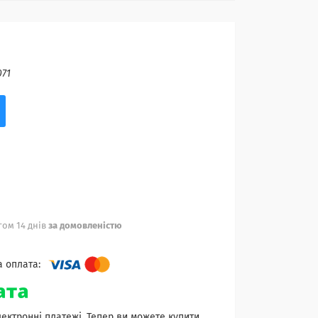
071
ом 14 днів
за домовленістю
лектронні платежі. Тепер ви можете купити