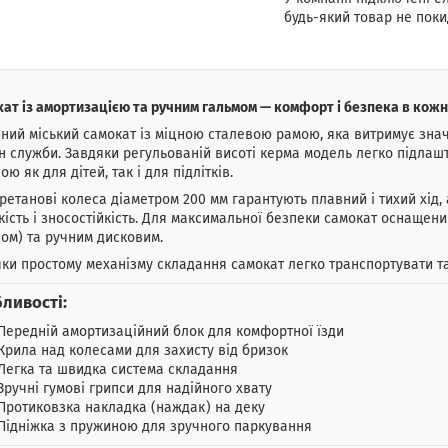
будь-який товар не поки
ат із амортизацією та ручним гальмом — комфорт і безпека в кожні
ний міський самокат із міцною сталевою рамою, яка витримує зна
н служби. Завдяки регульованій висоті керма модель легко підлашто
ою як для дітей, так і для підлітків.
ретанові колеса діаметром 200 мм гарантують плавний і тихий хід,
ість і зносостійкість. Для максимальної безпеки самокат оснащен
ом) та ручним дисковим.
ки простому механізму складання самокат легко транспортувати та 
ливості:
Передній амортизаційний блок для комфортної їзди
Крила над колесами для захисту від бризок
Легка та швидка система складання
Зручні гумові грипси для надійного хвату
Протиковзка накладка (наждак) на деку
Підніжка з пружиною для зручного паркування