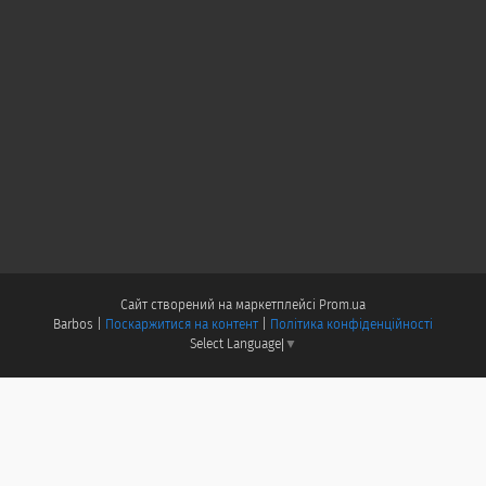
Сайт створений на маркетплейсі
Prom.ua
Barbos |
Поскаржитися на контент
|
Політика конфіденційності
Select Language
▼