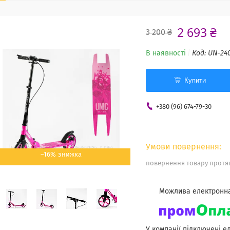
2 693 ₴
3 200 ₴
В наявності
Код:
UN-24
Купити
+380 (96) 674-79-30
–16%
повернення товару протяг
У компанії підключені е