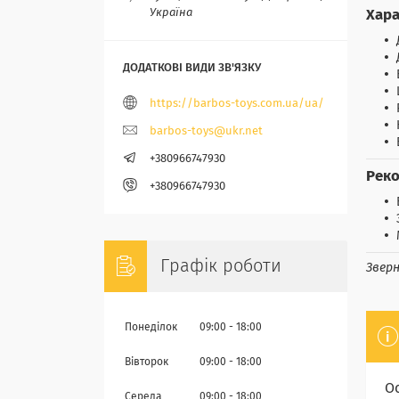
Україна
Хара
https://barbos-toys.com.ua/ua/
barbos-toys@ukr.net
+380966747930
Реко
+380966747930
Графік роботи
Звер
Понеділок
09:00
18:00
Вівторок
09:00
18:00
О
Середа
09:00
18:00