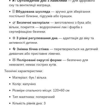
🌬
Ортопедичне дно з ламелями
— для здорового
сну та вентиляції матраца.
🗄
Вбудована шухляда
— зручно для зберігання
постільної білизни, підгузків або іграшок.
🌿
Безпечні матеріали
— виготовлено з бука або
вільхи, покриття — водорозчинні лак і фарба з
сертифікацією безпеки.
⚙️
3 рівні регулювання дна
— адаптація до віку та
активності дитини.
🔄
Знімна бічна стінка
— перетворюється на дитячий
диванчик або приставне ліжечко.
🧸
Поліровані округлі форми
— безпечно для
немовлят, немає гострих кутів.
Технічні характеристики:
Матеріал: бук / вільха
Колір: капучіно
Розміри спального місця: 120×60 см
Тип маятника: поперечний
Кількість рівнів дна: 3