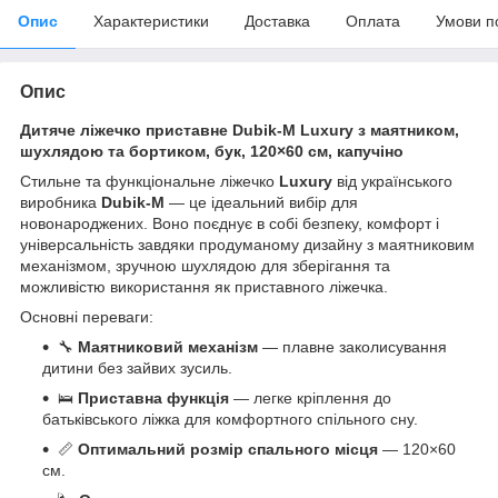
Опис
Характеристики
Доставка
Оплата
Умови п
Опис
Дитяче ліжечко приставне Dubik-M
Luxury
з маятником,
шухлядою та бортиком, бук, 120×60 см, капучіно
Стильне та функціональне ліжечко
Luxury
від українського
виробника
Dubik-M
— це ідеальний вибір для
новонароджених. Воно поєднує в собі безпеку, комфорт і
універсальність завдяки продуманому дизайну з маятниковим
механізмом, зручною шухлядою для зберігання та
можливістю використання як приставного ліжечка.
Основні переваги:
🔧
Маятниковий механізм
— плавне заколисування
дитини без зайвих зусиль.
🛌
Приставна функція
— легке кріплення до
батьківського ліжка для комфортного спільного сну.
📏
Оптимальний розмір спального місця
— 120×60
см.