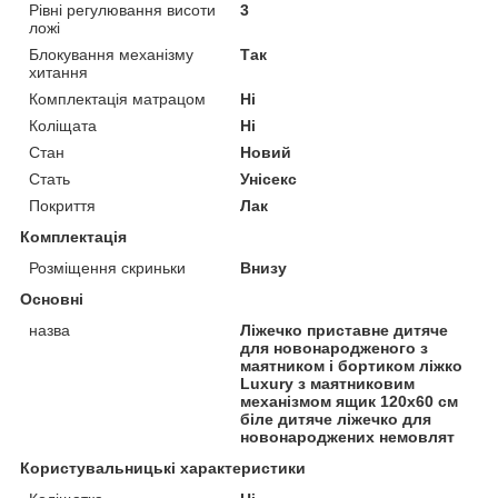
Рівні регулювання висоти
3
ложі
Блокування механізму
Так
хитання
Комплектація матрацом
Ні
Коліщата
Ні
Стан
Новий
Стать
Унісекс
Покриття
Лак
Комплектація
Розміщення скриньки
Внизу
Основні
назва
Ліжечко приставне дитяче
для новонародженого з
маятником і бортиком ліжко
Luxury з маятниковим
механізмом ящик 120х60 см
біле дитяче ліжечко для
новонароджених немовлят
Користувальницькі характеристики