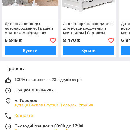
Дитяче ліжечко для
Ліжечко приставне дитяче
Дитя
новонароджених Грація з
для новонароджених з
ново
маятником відкидною
маятником і бортиком
маят
боковиною та шухлядою
Luxury з маятниковим
бок
6 849
8 470
6 8
₴
₴
бук ліжко для немовлят
механізмом шухлядою
бук 
Купити
Купити
Про нас
100% позитивних з 23 відгуків за рік
Працює з 16.04.2021
м. Городок
вулиця Василя Стуса,7, Городок, Україна
Контакти
Сьогодні працює з 09:00 до 17:00