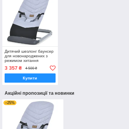
Дитячий шезлонг баунсер
для новонароджених з
режимом хитання
натуральний льон 3
3 357
₴
4 500 ₴
положення спинки до 9 кг
сірий
Купити
Акційні пропозиції та новинки
–25%