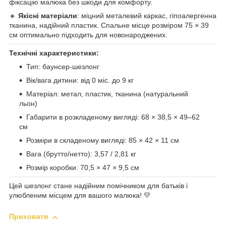
фіксацію малюка без шкоди для комфорту.
🔸
Якісні матеріали
: міцний металевий каркас, гіпоалергенна
тканина, надійний пластик. Спальне місце розміром 75 × 39
см оптимально підходить для новонароджених.
Технічні характеристики:
Тип: баунсер-шезлонг
Вік/вага дитини: від 0 міс. до 9 кг
Матеріал: метал, пластик, тканина (натуральний
льон)
Габарити в розкладеному вигляді: 68 × 38,5 × 49–62
см
Розміри в складеному вигляді: 85 × 42 × 11 см
Вага (брутто/нетто): 3,57 / 2,81 кг
Розмір коробки: 70,5 × 47 × 9,5 см
Цей шезлонг стане надійним помічником для батьків і
улюбленим місцем для вашого малюка! 💛
Приховати