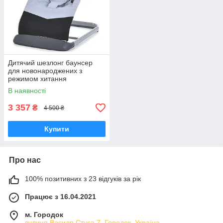
Дитячий шезлонг баунсер
для новонароджених з
режимом хитання
натуральний льон 3
В наявності
положення спинки до 9 кг
сірий
3 357
₴
4 500 ₴
Купити
Про нас
100% позитивних з 23 відгуків за рік
Працює з 16.04.2021
м. Городок
вулиця Василя Стуса,7, Городок, Україна