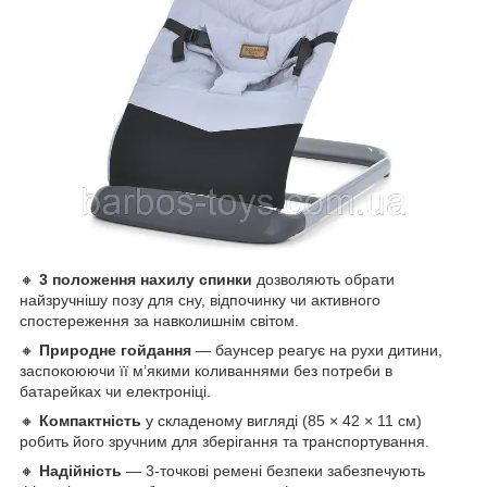
🔸
3 положення нахилу спинки
дозволяють обрати
найзручнішу позу для сну, відпочинку чи активного
спостереження за навколишнім світом.
🔸
Природне гойдання
— баунсер реагує на рухи дитини,
заспокоюючи її м’якими коливаннями без потреби в
батарейках чи електроніці.
🔸
Компактність
у складеному вигляді (85 × 42 × 11 см)
робить його зручним для зберігання та транспортування.
🔸
Надійність
— 3-точкові ремені безпеки забезпечують