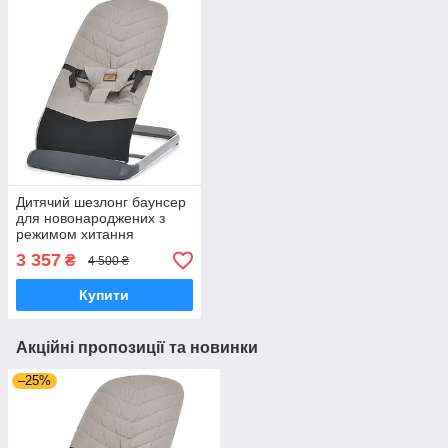
Дитячий шезлонг баунсер
для новонароджених з
режимом хитання
натуральний льон 3
3 357
₴
4 500 ₴
положення спинки до 9 кг
Купити
Акційні пропозиції та новинки
–25%