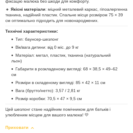
фіксацію малюка без шкоди для комфорту.
🔸
Якісні матеріали
: міцний металевий каркас, гіпоалергенна
тканина, надійний пластик. Спальне місце розміром 75 × 39
см оптимально підходить для новонароджених.
Технічні характеристики:
Тип: баунсер-шезлонг
Вік/вага дитини: від 0 міс. до 9 кг
Матеріал: метал, пластик, тканина (натуральний
льон)
Габарити в розкладеному вигляді: 68 × 38,5 × 49–62
см
Розміри в складеному вигляді: 85 × 42 × 11 см
Вага (брутто/нетто): 3,57 / 2,81 кг
Розмір коробки: 70,5 × 47 × 9,5 см
Цей шезлонг стане надійним помічником для батьків і
улюбленим місцем для вашого малюка! 💛
Приховати