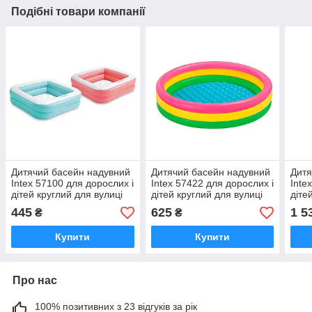
Подібні товари компанії
Дитячий басейн надувний
Дитячий басейн надувний
Дитя
Intex 57100 для дорослих і
Intex 57422 для дорослих і
Inte
дітей круглий для вулиці
дітей круглий для вулиці
діте
саду дачі та будинку 85 х
саду дачі та будинку 147 x
саду
445
625
1 5
₴
₴
85 х 23 см
33 см
159 
Купити
Купити
Про нас
100% позитивних з 23 відгуків за рік