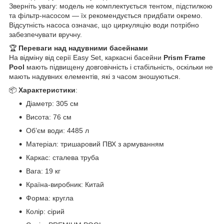
Зверніть увагу: модель не комплектується тентом, підстилкою
та фільтр-насосом — їх рекомендується придбати окремо.
Відсутність насоса означає, що циркуляцію води потрібно
забезпечувати вручну.
🏆
Переваги над надувними басейнами
На відміну від серії Easy Set, каркасні басейни
Prism Frame
Pool
мають підвищену довговічність і стабільність, оскільки не
мають надувних елементів, які з часом зношуються.
📦
Характеристики
:
Діаметр: 305 см
Висота: 76 см
Об’єм води: 4485 л
Матеріал: тришаровий ПВХ з армуванням
Каркас: сталева труба
Вага: 19 кг
Країна-виробник: Китай
Форма: кругла
Колір: сірий