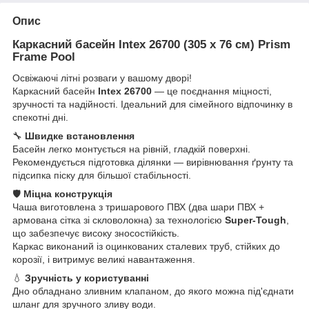
Опис
Каркасний басейн Intex 26700 (305 x 76 см) Prism
Frame Pool
Освіжаючі літні розваги у вашому дворі!
Каркасний басейн
Intex 26700
— це поєднання міцності,
зручності та надійності. Ідеальний для сімейного відпочинку в
спекотні дні.
🔧
Швидке встановлення
Басейн легко монтується на рівній, гладкій поверхні.
Рекомендується підготовка ділянки — вирівнювання ґрунту та
підсипка піску для більшої стабільності.
🛡️
Міцна конструкція
Чаша виготовлена з тришарового ПВХ (два шари ПВХ +
армована сітка зі скловолокна) за технологією
Super-Tough
,
що забезпечує високу зносостійкість.
Каркас виконаний із оцинкованих сталевих труб, стійких до
корозії, і витримує великі навантаження.
💧
Зручність у користуванні
Дно обладнано зливним клапаном, до якого можна під'єднати
шланг для зручного зливу води.