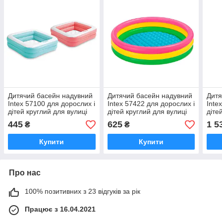
Дитячий басейн надувний
Дитячий басейн надувний
Дитя
Intex 57100 для дорослих і
Intex 57422 для дорослих і
Inte
дітей круглий для вулиці
дітей круглий для вулиці
діте
саду дачі та будинку 85 х
саду дачі та будинку 147 x
саду
445
625
1 5
₴
₴
85 х 23 см
33 см
159 
Купити
Купити
Про нас
100% позитивних з 23 відгуків за рік
Працює з 16.04.2021