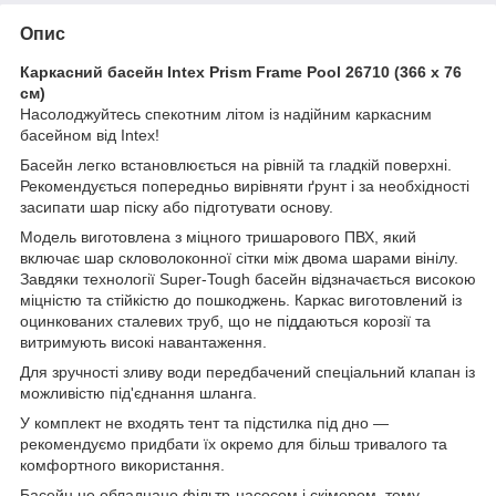
Опис
Каркасний басейн Intex Prism Frame Pool 26710 (366 x 76
см)
Насолоджуйтесь спекотним літом із надійним каркасним
басейном від Intex!
Басейн легко встановлюється на рівній та гладкій поверхні.
Рекомендується попередньо вирівняти ґрунт і за необхідності
засипати шар піску або підготувати основу.
Модель виготовлена з міцного тришарового ПВХ, який
включає шар скловолоконної сітки між двома шарами вінілу.
Завдяки технології Super-Tough басейн відзначається високою
міцністю та стійкістю до пошкоджень. Каркас виготовлений із
оцинкованих сталевих труб, що не піддаються корозії та
витримують високі навантаження.
Для зручності зливу води передбачений спеціальний клапан із
можливістю під'єднання шланга.
У комплект не входять тент та підстилка під дно —
рекомендуємо придбати їх окремо для більш тривалого та
комфортного використання.
Басейн не обладнано фільтр-насосом і скімером, тому