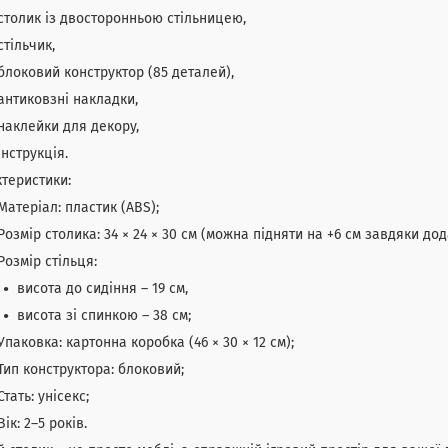
столик із двосторонньою стільницею,
стільчик,
блоковий конструктор (85 деталей),
антиковзні накладки,
наклейки для декору,
інструкція.
теристики:
Матеріал: пластик (ABS);
Розмір столика: 34 × 24 × 30 см (можна підняти на +6 см завдяки до
Розмір стільця:
висота до сидіння – 19 см,
висота зі спинкою – 38 см;
Упаковка: картонна коробка (46 × 30 × 12 см);
Тип конструктора: блоковий;
Стать: унісекс;
Вік: 2–5 років.