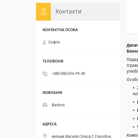
Контакти
Софія
Дитяч
блочн
Подар
Ігров
улюбл
+380 (96) 674-79-30
Особл
ко
Barbos
Компл
вулиця Василя Стуса,7, Городок,