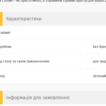
 столик – не просто меблі, а справжній ігровий простір для вашої
Характеристики
сновні
робник
Без бре
д столу за своїм призначенням
для тво
лір
Зелений
Інформація для замовлення