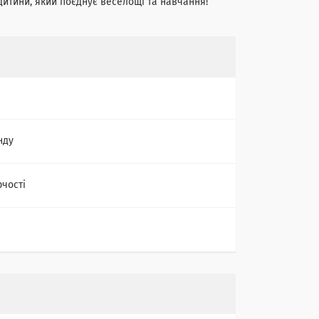
 дитини, який поєднує веселощі та навчання!
нду
рчості