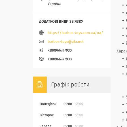
Україна
https://barbos-toys.com.ua/ua/
barbos-toys@ukr.net
+380966747930
Харак
+380966747930
Графік роботи
Понеділок
09:00
18:00
Вівторок
09:00
18:00
Середа
09:00
18:00