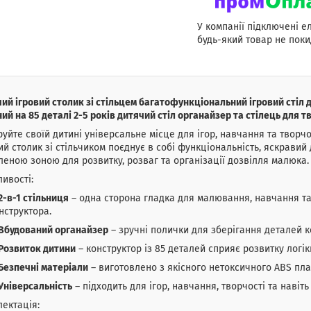
У компанії підключені е
будь-який товар не поки
ий ігровий столик зі стільцем багатофункціональний ігровий стіл 
ий на 85 деталі 2-5 років дитячий стіл органайзер та стілець для т
уйте своїй дитині універсальне місце для ігор, навчання та творчо
ий столик зі стільчиком поєднує в собі функціональність, яскравий 
еною зоною для розвитку, розваг та організації дозвілля малюка.
ивості:
2-в-1 стільниця
– одна сторона гладка для малювання, навчання та 
нструктора.
Вбудований органайзер
– зручні полички для зберігання деталей ко
Розвиток дитини
– конструктор із 85 деталей сприяє розвитку логік
Безпечні матеріали
– виготовлено з якісного нетоксичного ABS пла
Універсальність
– підходить для ігор, навчання, творчості та навіть 
ектація: