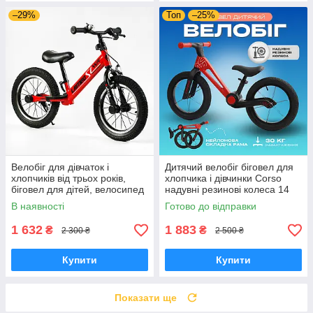
–29%
Топ
–25%
Велобіг для дівчаток і
Дитячий велобіг біговел для
хлопчиків від трьох років,
хлопчика і дівчинки Corso
біговел для дітей, велосипед
надувні резинові колеса 14
без педалей LB-14811 колесо
нейлонова складна рама
В наявності
Готово до відправки
14*
1 632
1 883
₴
₴
2 300 ₴
2 500 ₴
Купити
Купити
Показати ще