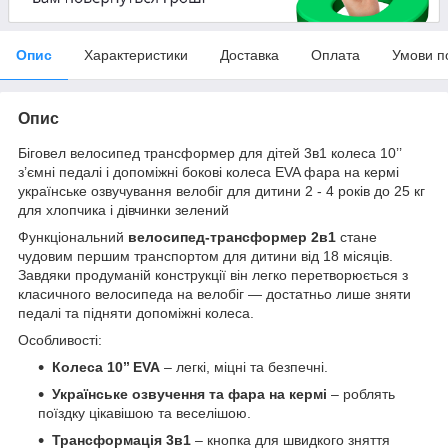
Опис
Характеристики
Доставка
Оплата
Умови п
Опис
Біговел велосипед трансформер для дітей 3в1 колеса 10’’
з’ємні педалі і допоміжні бокові колеса EVA фара на кермі
українське озвучування велобіг для дитини 2 - 4 років до 25 кг
для хлопчика і дівчинки зелений
Функціональний
велосипед-трансформер 2в1
стане
чудовим першим транспортом для дитини від 18 місяців.
Завдяки продуманій конструкції він легко перетворюється з
класичного велосипеда на велобіг — достатньо лише зняти
педалі та підняти допоміжні колеса.
Особливості:
Колеса 10’’ EVA
– легкі, міцні та безпечні.
Українське озвучення та фара на кермі
– роблять
поїздку цікавішою та веселішою.
Трансформація 3в1
– кнопка для швидкого зняття