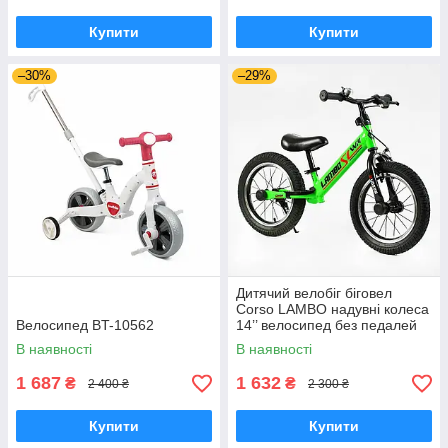
Купити
Купити
–30%
–29%
Дитячий велобіг біговел
Corso LAMBO надувні колеса
Велосипед BT-10562
14’’ велосипед без педалей
сталева рама від 3-х років
В наявності
В наявності
1 687
1 632
₴
₴
2 400 ₴
2 300 ₴
Купити
Купити