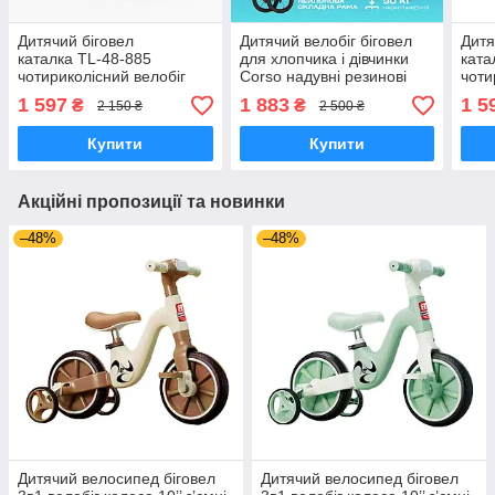
Дитячий біговел
Дитячий велобіг біговел
Дитя
каталка TL-48-885
для хлопчика і дівчинки
ката
чотириколісний велобіг
Corso надувні резинові
чоти
для дітей пластмасовий
колеса 14 нейлонова
для 
1 597
1 883
1 5
₴
₴
2 150 ₴
2 500 ₴
колеса 6'' PU
складна рама
коле
Купити
Купити
Акційні пропозиції та новинки
–48%
–48%
Дитячий велосипед біговел
Дитячий велосипед біговел