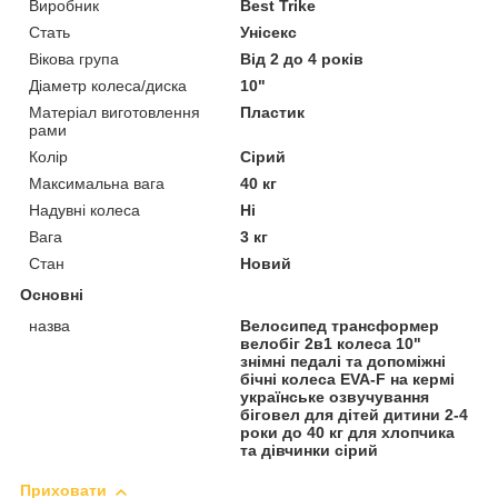
Виробник
Best Trike
Стать
Унісекс
Вікова група
Від 2 до 4 років
Діаметр колеса/диска
10"
Матеріал виготовлення
Пластик
рами
Колір
Сірий
Максимальна вага
40 кг
Надувні колеса
Ні
Вага
3 кг
Стан
Новий
Основні
назва
Велосипед трансформер
велобіг 2в1 колеса 10"
знімні педалі та допоміжні
бічні колеса EVA-F на кермі
українське озвучування
біговел для дітей дитини 2-4
роки до 40 кг для хлопчика
та дівчинки сірий
Приховати