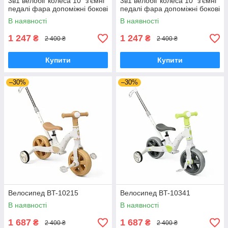
3в1 велобіг колеса 10’’ з’ємні
3в1 велобіг колеса 10’’ з’ємні
педалі фара допоміжні бокові
педалі фара допоміжні бокові
колеса EVA бежевий
колеса EVA зелений
В наявності
В наявності
1 247
1 247
₴
₴
2 400 ₴
2 400 ₴
Купити
Купити
–30%
–30%
Велосипед BT-10215
Велосипед BT-10341
В наявності
В наявності
1 687
1 687
₴
₴
2 400 ₴
2 400 ₴