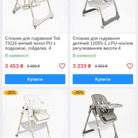
Стільчик для годування Toti
Стільчик для годування
73116 мягкий чохол PU з
дитячий 12055-1 з PU-чохлом
подушкою, гойдалка, 4
регулюванням висоти 4
колеса, з’ємний столик
колесами знімним столиком
В наявності
В наявності
бежевий
3 453
3 233
₴
₴
5 300 ₴
4 350 ₴
Купити
Купити
–26%
–26%