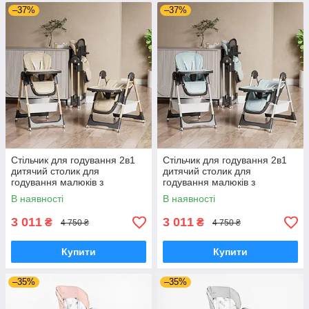
–37%
–37%
Стільчик для годування 2в1
Стільчик для годування 2в1
дитячий столик для
дитячий столик для
годування малюків з
годування малюків з
регульованою спинкою від 6
регульованою спинкою від 6
В наявності
В наявності
місяців бежевий
місяців бірюзовий
3 011
3 011
₴
₴
4 750 ₴
4 750 ₴
Купити
Купити
–35%
–35%