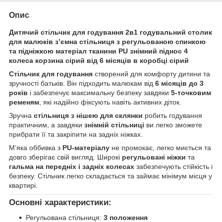
Опис
Дитячий стільчик для годування 2в1 годувальний столик
для малюків з’ємна стільниця з регульованою спинкою
та підніжкою матеріал тканини PU знімний піднос 4
колеса корзина сірий від 6 місяців в коробці сірий
Стільчик для годування
створений для комфорту дитини та
зручності батьків. Він підходить малюкам від
6 місяців до 3
років
і забезпечує максимальну безпеку завдяки
5-точковим
ременям
, які надійно фіксують навіть активних діток.
Зручна
стільниця з нішею для склянки
робить годування
практичним, а завдяки
знімній стільниці
ви легко зможете
прибрати її та закріпити на задніх ніжках.
М’яка оббивка з
PU-матеріалу
не промокає, легко миється та
довго зберігає свій вигляд. Широкі
регульовані ніжки
та
гальма на передніх і задніх колесах
забезпечують стійкість і
безпеку. Стільчик легко складається та займає мінімум місця у
квартирі.
Основні характеристики:
Регульована стільниця:
3 положення