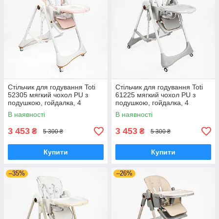
Стільчик для годування Toti
Стільчик для годування Toti
52305 мягкий чохол PU з
61225 мягкий чохол PU з
подушкою, гойдалка, 4
подушкою, гойдалка, 4
колеса, з’ємний столик
колеса, з’ємний столик
В наявності
В наявності
3 453
3 453
₴
₴
5 300 ₴
5 300 ₴
Купити
Купити
–35%
–26%