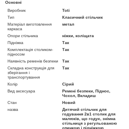
Основні
Виробник
Toti
Тип
Класичний стільчик
Матеріал виготовлення
метал
каркаса
Опори стільчика
ніжки, коліщата
Підніжка
Так
Комплектація столиком-
Так
підносом
Наявність ременів безпеки
Так
Складна конструкція для
Так
зберігання і
транспортування
Колір
Сірий
Вид аксесуара
Ремені безпеки, Піднос,
Чохол, Вкладиш
Стан
Новий
назва
Дитячий стільчик для
годування 2в1 столик для
малюків, що годує, знімна
стільниця з регульованою
спинкою і підніжкою