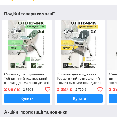
Подібні товари компанії
Стільчик для годування
Стільчик для годування
Стіл
Toti дитячий годувальний
Toti дитячий годувальний
дитя
столик для малюка дитячі
столик для малюка дитячі
чох
стільчики стілець для
стільчики стілець для
висо
2 087
2 087
3 2
₴
₴
2 750 ₴
2 750 ₴
годування зелений
годування сірий
знім
Купити
Купити
Акційні пропозиції та новинки