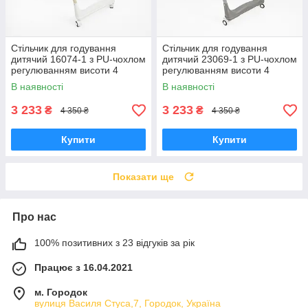
Стільчик для годування
Стільчик для годування
дитячий 16074-1 з PU-чохлом
дитячий 23069-1 з PU-чохлом
регулюванням висоти 4
регулюванням висоти 4
колесами знімним столиком
колесами знімним столиком
В наявності
В наявності
білий
сірий
3 233
3 233
₴
₴
4 350 ₴
4 350 ₴
Купити
Купити
Показати ще
Про нас
100% позитивних з 23 відгуків за рік
Працює з 16.04.2021
м. Городок
вулиця Василя Стуса,7, Городок, Україна