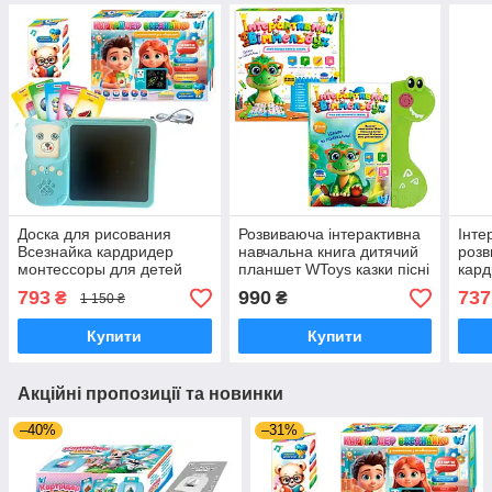
Доска для рисования
Розвиваюча інтерактивна
Інте
Всезнайка кардридер
навчальна книга дитячий
роз
монтессоры для детей
планшет WToys казки пісні
кард
карманный алфавит 122
загадки скоромовки
монт
793
990
737
₴
₴
1 150 ₴
карты на аккумуляторе
сенсорна книжка
кише
карт
Купити
Купити
Акційні пропозиції та новинки
–40%
–31%