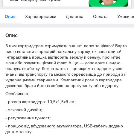
Опис
Характеристики
Доставка
Оплата
Умови п
Опис
З цим картридером отримувати знання легко та цікаво! Варто
лише вставити в пристрій навчальну картку, як вона оживе!
Інтерактивна іграшка відтворить веселу пісеньку, прочитає
вірш або озвучить цікавий факт. А ще — допоможе швидко
опанувати абетку. Кожна картка – це окрема подорож у світ
знань: від транспорту та міського середовища до природи з її
чудернацькими тваринами. Компактний розмір картридера
дозволяє брати його із собою на прогулянку або в дорогу.
Особливості:
- розмір картридера: 10,5х1,5х9 см;
- яскравий дизайн;
- регулювання гучності;
- працює від вбудованого акумулятора, USB-кабель додано
до комплекту;