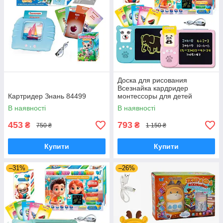
Доска для рисования
Всезнайка кардридер
Картридер Знань 84499
монтессоры для детей
карманный алфавит 122
В наявності
В наявності
карты на аккумуляторе
453
793
₴
₴
750 ₴
1 150 ₴
Купити
Купити
–31%
–26%