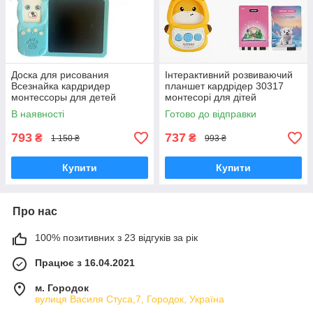
Доска для рисования
Інтерактивний розвиваючий
Всезнайка кардридер
планшет кардрідер 30317
монтессоры для детей
монтесорі для дітей
карманный алфавит 122
кишенькова абетка 122
В наявності
Готово до відправки
карты на аккумуляторе
картки казки
793
737
₴
₴
1 150 ₴
993 ₴
Купити
Купити
Про нас
100% позитивних з 23 відгуків за рік
Працює з 16.04.2021
м. Городок
вулиця Василя Стуса,7, Городок, Україна