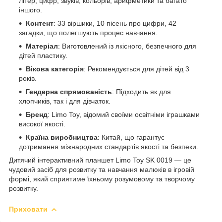
літер, цифр, звуків, кольорів, арифметики та багато
іншого.
Контент
: 33 віршики, 10 пісень про цифри, 42
загадки, що полегшують процес навчання.
Матеріал
: Виготовлений із якісного, безпечного для
дітей пластику.
Вікова категорія
: Рекомендується для дітей від 3
років.
Гендерна спрямованість
: Підходить як для
хлопчиків, так і для дівчаток.
Бренд
: Limo Toy, відомий своїми освітніми іграшками
високої якості.
Країна виробництва
: Китай, що гарантує
дотримання міжнародних стандартів якості та безпеки.
Дитячий інтерактивний планшет Limo Toy SK 0019 — це
чудовий засіб для розвитку та навчання малюків в ігровій
формі, який сприятиме їхньому розумовому та творчому
розвитку.
Приховати