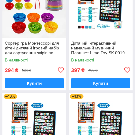
Сортер гра Монтессорі для
Дитячий інтерактивний
дітей дитячий ігровий набір
навчальний музичний
для сортування звірів по
Планшет Limo Toy SK 0019
кольорам
чорний
В наявності
В наявності
294
397
₴
₴
523 ₴
700 ₴
Купити
Купити
–43%
–43%