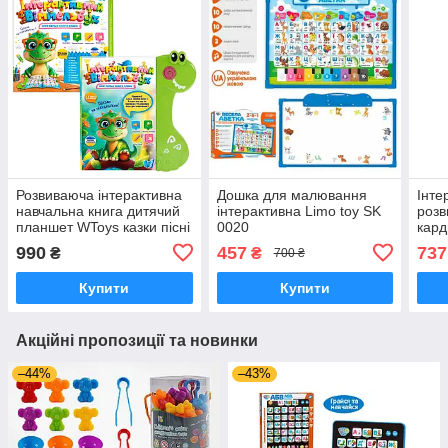
Розвиваюча інтерактивна
Дошка для малювання
Інте
навчальна книга дитячий
інтерактивна Limo toy SK
роз
планшет WToys казки пісні
0020
кард
загадки скоромовки
монт
990
457
737
₴
₴
700 ₴
сенсорна книжка
кише
карт
Купити
Купити
Акційні пропозиції та новинки
–44%
–43%