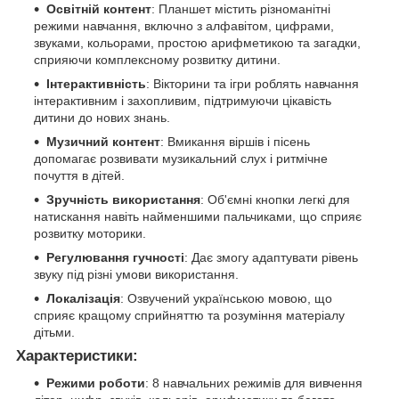
Освітній контент
: Планшет містить різноманітні
режими навчання, включно з алфавітом, цифрами,
звуками, кольорами, простою арифметикою та загадки,
сприяючи комплексному розвитку дитини.
Інтерактивність
: Вікторини та ігри роблять навчання
інтерактивним і захопливим, підтримуючи цікавість
дитини до нових знань.
Музичний контент
: Вмикання віршів і пісень
допомагає розвивати музикальний слух і ритмічне
почуття в дітей.
Зручність використання
: Об'ємні кнопки легкі для
натискання навіть найменшими пальчиками, що сприяє
розвитку моторики.
Регулювання гучності
: Дає змогу адаптувати рівень
звуку під різні умови використання.
Локалізація
: Озвучений українською мовою, що
сприяє кращому сприйняттю та розуміння матеріалу
дітьми.
Характеристики:
Режими роботи
: 8 навчальних режимів для вивчення